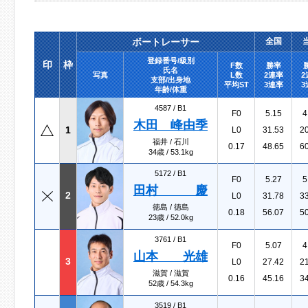
ボートレーサー
全国
登録番号/級別
印
枠
F数
勝率
氏名
写真
L数
2連率
2
支部/出身地
平均ST
3連率
3
年齢/体重
4587 /
B1
F0
5.15
4
木田 峰由季
1
L0
31.53
2
福井 / 石川
0.17
48.65
6
34歳 / 53.1kg
5172 /
B1
F0
5.27
5
田村 慶
2
L0
31.78
3
徳島 / 徳島
0.18
56.07
5
23歳 / 52.0kg
3761 /
B1
F0
5.07
4
山本 光雄
3
L0
27.42
2
滋賀 / 滋賀
0.16
45.16
3
52歳 / 54.3kg
3519 /
B1