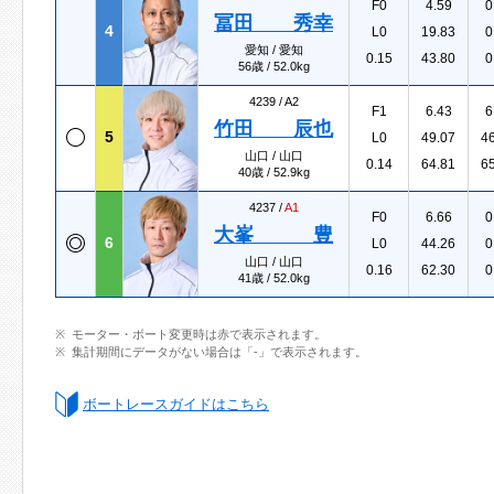
F0
4.59
0
冨田 秀幸
4
L0
19.83
0
愛知 / 愛知
0.15
43.80
0
56歳 / 52.0kg
4239 /
A2
F1
6.43
6
竹田 辰也
5
L0
49.07
4
山口 / 山口
0.14
64.81
6
40歳 / 52.9kg
4237 /
A1
F0
6.66
0
大峯 豊
6
L0
44.26
0
山口 / 山口
0.16
62.30
0
41歳 / 52.0kg
モーター・ボート変更時は赤で表示されます。
集計期間にデータがない場合は「-」で表示されます。
ボートレースガイドはこちら