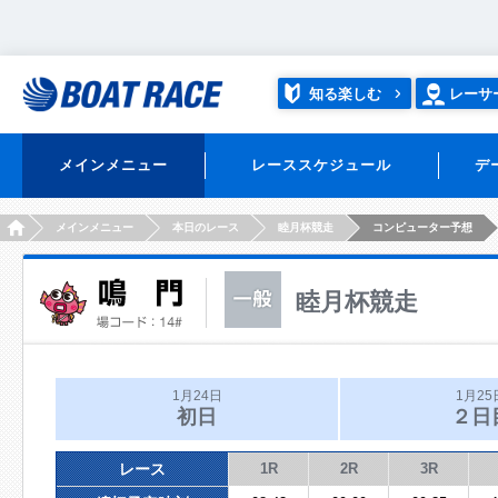
知る楽しむ
レーサ
メインメニュー
レーススケジュール
デ
HOME
メインメニュー
本日のレース
睦月杯競走
コンピューター予想
睦月杯競走
1月24日
1月25
初日
２日
レース
1R
2R
3R