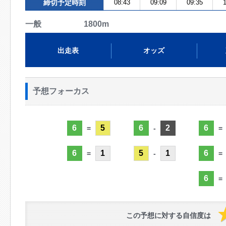
締切予定時刻
08:43
09:09
09:35
1
一般 1800m
出走表
オッズ
予想フォーカス
6
5
6
2
6
=
-
=
6
1
5
1
6
=
-
=
6
=
この予想に対する自信度は