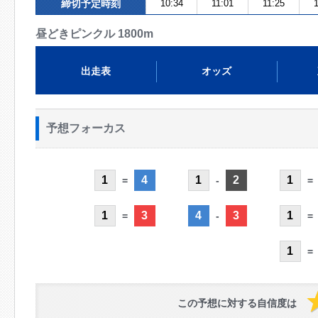
締切予定時刻
10:34
11:01
11:25
昼どきピンクル 1800m
出走表
オッズ
予想フォーカス
1
4
1
2
1
=
-
=
1
3
4
3
1
=
-
=
1
=
この予想に対する自信度は