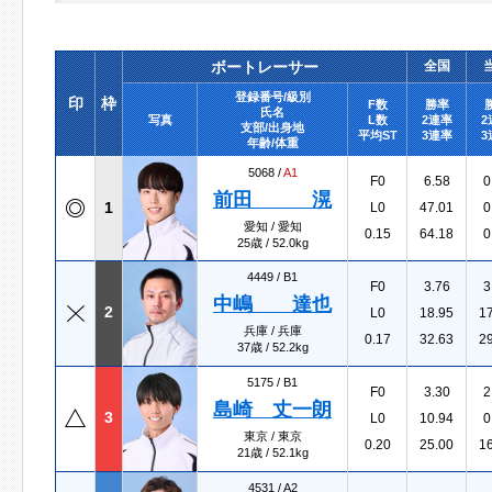
ボートレーサー
全国
登録番号/級別
印
枠
F数
勝率
氏名
写真
L数
2連率
2
支部/出身地
平均ST
3連率
3
年齢/体重
5068 /
A1
F0
6.58
0
前田 滉
1
L0
47.01
0
愛知 / 愛知
0.15
64.18
0
25歳 / 52.0kg
4449 /
B1
F0
3.76
3
中嶋 達也
2
L0
18.95
1
兵庫 / 兵庫
0.17
32.63
2
37歳 / 52.2kg
5175 /
B1
F0
3.30
2
島崎 丈一朗
3
L0
10.94
0
東京 / 東京
0.20
25.00
1
21歳 / 52.1kg
4531 /
A2