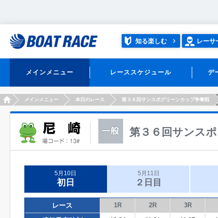
知る楽しむ
レーサ
メインメニュー
レーススケジュール
デ
HOME
メインメニュー
本日のレース
第３６回サンスポグリーンカップ争奪戦
第３６回サンスポ
5月10日
5月11日
初日
２日目
レース
1R
2R
3R