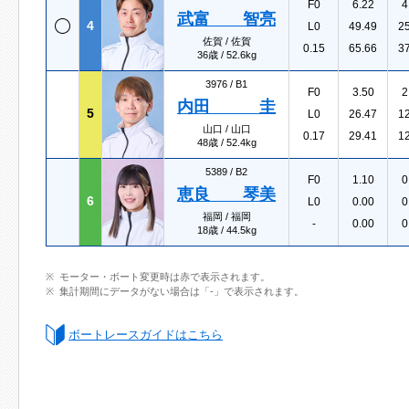
F0
6.22
4
武富 智亮
4
L0
49.49
2
佐賀 / 佐賀
0.15
65.66
3
36歳 / 52.6kg
3976 /
B1
F0
3.50
2
内田 圭
5
L0
26.47
1
山口 / 山口
0.17
29.41
1
48歳 / 52.4kg
5389 /
B2
F0
1.10
0
恵良 琴美
6
L0
0.00
0
福岡 / 福岡
-
0.00
0
18歳 / 44.5kg
モーター・ボート変更時は赤で表示されます。
集計期間にデータがない場合は「-」で表示されます。
ボートレースガイドはこちら