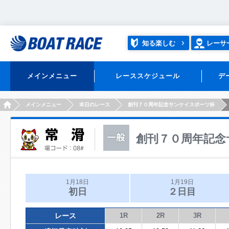
知る楽しむ
レーサ
メインメニュー
レーススケジュール
デ
HOME
メインメニュー
本日のレース
創刊７０周年記念サンケイスポーツ杯
創刊７０周年記念
1月18日
1月19日
初日
２日目
レース
1R
2R
3R