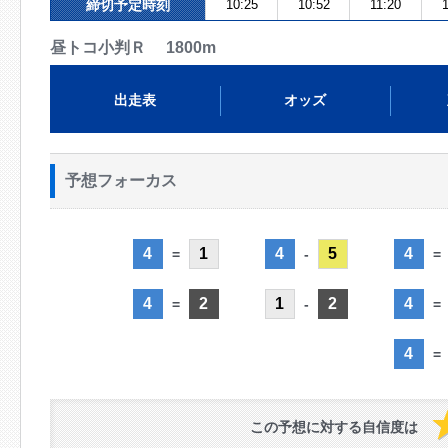
締切予定時刻
10:25
10:52
11:20
昼トコ小判Ｒ 1800m
出走表
オッズ
予想フォーカス
4
1
4
5
4
=
-
=
4
2
1
2
4
=
-
=
4
=
この予想に対する自信度は