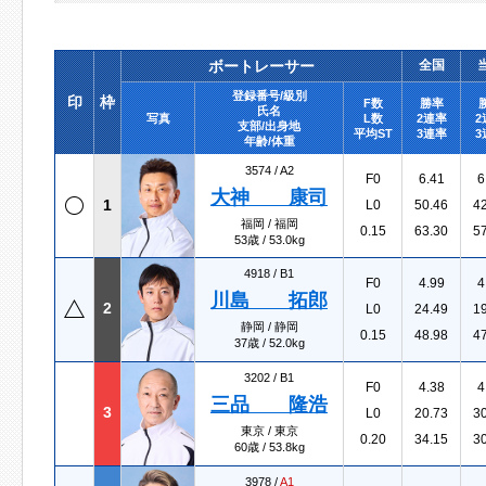
ボートレーサー
全国
登録番号/級別
印
枠
F数
勝率
氏名
写真
L数
2連率
2
支部/出身地
平均ST
3連率
3
年齢/体重
3574 /
A2
F0
6.41
6
大神 康司
1
L0
50.46
4
福岡 / 福岡
0.15
63.30
5
53歳 / 53.0kg
4918 /
B1
F0
4.99
4
川島 拓郎
2
L0
24.49
1
静岡 / 静岡
0.15
48.98
4
37歳 / 52.0kg
3202 /
B1
F0
4.38
4
三品 隆浩
3
L0
20.73
3
東京 / 東京
0.20
34.15
3
60歳 / 53.8kg
3978 /
A1