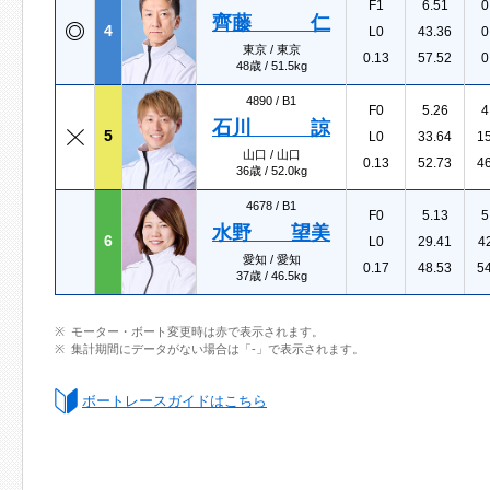
F1
6.51
0
齊藤 仁
4
L0
43.36
0
東京 / 東京
0.13
57.52
0
48歳 / 51.5kg
4890 /
B1
F0
5.26
4
石川 諒
5
L0
33.64
1
山口 / 山口
0.13
52.73
4
36歳 / 52.0kg
4678 /
B1
F0
5.13
5
水野 望美
6
L0
29.41
4
愛知 / 愛知
0.17
48.53
5
37歳 / 46.5kg
モーター・ボート変更時は赤で表示されます。
集計期間にデータがない場合は「-」で表示されます。
ボートレースガイドはこちら