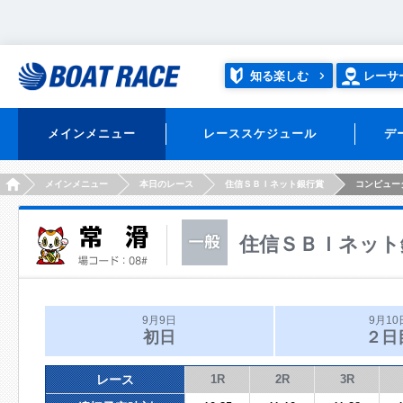
知る楽しむ
レーサ
メインメニュー
レーススケジュール
デ
HOME
メインメニュー
本日のレース
住信ＳＢＩネット銀行賞
コンピュー
住信ＳＢＩネット
9月9日
9月10
初日
２日
レース
1R
2R
3R