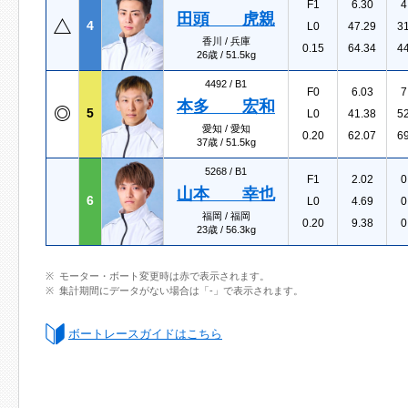
F1
6.30
4
田頭 虎親
4
L0
47.29
3
香川 / 兵庫
0.15
64.34
4
26歳 / 51.5kg
4492 /
B1
F0
6.03
7
本多 宏和
5
L0
41.38
5
愛知 / 愛知
0.20
62.07
6
37歳 / 51.5kg
5268 /
B1
F1
2.02
0
山本 幸也
6
L0
4.69
0
福岡 / 福岡
0.20
9.38
0
23歳 / 56.3kg
モーター・ボート変更時は赤で表示されます。
集計期間にデータがない場合は「-」で表示されます。
ボートレースガイドはこちら