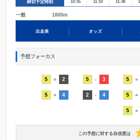
締切予定時刻
10:35
11:10
11:38
1
一般 1800m
出走表
オッズ
予想フォーカス
5
2
5
3
5
=
-
=
5
4
2
4
5
=
-
=
5
=
この予想に対する自信度は