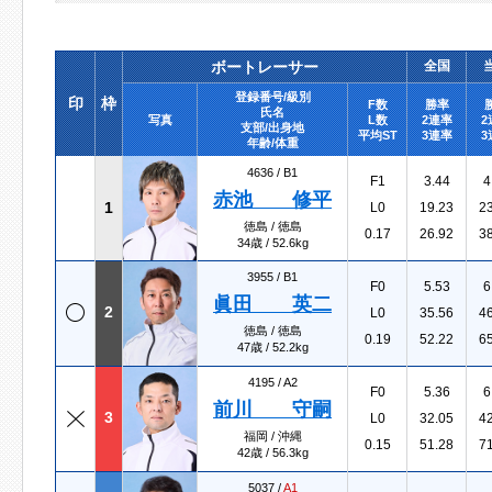
ボートレーサー
全国
登録番号/級別
印
枠
F数
勝率
氏名
写真
L数
2連率
2
支部/出身地
平均ST
3連率
3
年齢/体重
4636 /
B1
F1
3.44
4
赤池 修平
1
L0
19.23
2
徳島 / 徳島
0.17
26.92
3
34歳 / 52.6kg
3955 /
B1
F0
5.53
6
眞田 英二
2
L0
35.56
4
徳島 / 徳島
0.19
52.22
6
47歳 / 52.2kg
4195 /
A2
F0
5.36
6
前川 守嗣
3
L0
32.05
4
福岡 / 沖縄
0.15
51.28
7
42歳 / 56.3kg
5037 /
A1