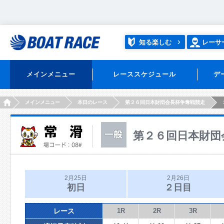
知る楽しむ
レーサ
メインメニュー
レーススケジュール
デ
HOME
メインメニュー
本日のレース
第２６回日本財団会長杯争奪戦競走
第２６回日本財団
2月25日
2月26日
初日
２日目
レース
1R
2R
3R