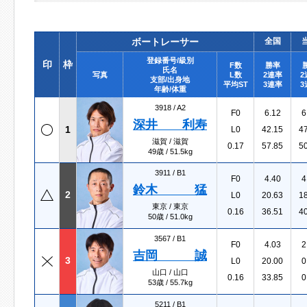
ボートレーサー
全国
登録番号/級別
印
枠
F数
勝率
氏名
写真
L数
2連率
2
支部/出身地
平均ST
3連率
3
年齢/体重
3918 /
A2
F0
6.12
6
深井 利寿
1
L0
42.15
4
滋賀 / 滋賀
0.17
57.85
5
49歳 / 51.5kg
3911 /
B1
F0
4.40
4
鈴木 猛
2
L0
20.63
1
東京 / 東京
0.16
36.51
4
50歳 / 51.0kg
3567 /
B1
F0
4.03
2
吉岡 誠
3
L0
20.00
0
山口 / 山口
0.16
33.85
0
53歳 / 55.7kg
5211 /
B1