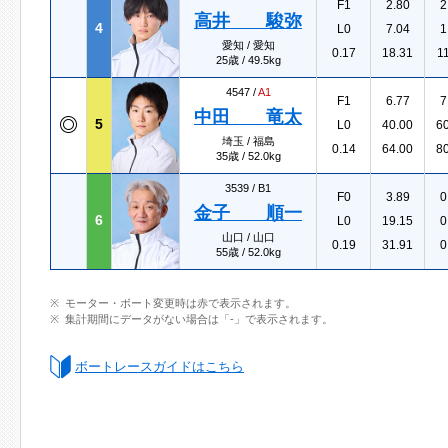
F1
2.80
2
高井 駿弥
4
L0
7.04
1
愛知 / 愛知
0.17
18.31
1
25歳 / 49.5kg
4547 /
A1
F1
6.77
7
中田 竜太
5
L0
40.00
6
埼玉 / 福島
0.14
64.00
8
35歳 / 52.0kg
3539 /
B1
F0
3.89
0
金子 順一
6
L0
19.15
0
山口 / 山口
0.19
31.91
0
55歳 / 52.0kg
モーター・ボート変更時は赤で表示されます。
集計期間にデータがない場合は「-」で表示されます。
ボートレースガイドはこちら