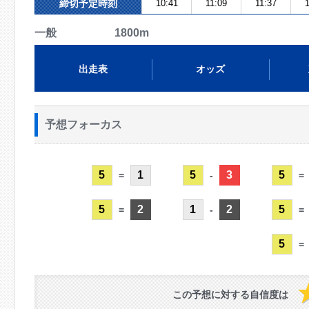
締切予定時刻
10:41
11:09
11:37
1
一般 1800m
出走表
オッズ
予想フォーカス
5
1
5
3
5
=
-
=
5
2
1
2
5
=
-
=
5
=
この予想に対する自信度は