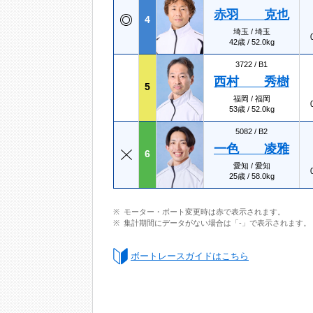
赤羽 克也
4
埼玉 / 埼玉
42歳 / 52.0kg
3722 /
B1
西村 秀樹
5
福岡 / 福岡
53歳 / 52.0kg
5082 /
B2
一色 凌雅
6
愛知 / 愛知
25歳 / 58.0kg
モーター・ボート変更時は赤で表示されます。
集計期間にデータがない場合は「-」で表示されます。
ボートレースガイドはこちら