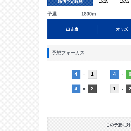
締切予定時刻
15:25
15:52
予選 1800m
出走表
オッズ
予想フォーカス
4
1
4
=
-
4
2
1
=
-
この予想に対