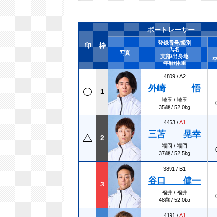
ボートレーサー
登録番号/級別
印
枠
氏名
写真
支部/出身地
平
年齢/体重
4809 /
A2
外崎 悟
1
埼玉 / 埼玉
35歳 / 52.0kg
4463 /
A1
三苫 晃幸
2
福岡 / 福岡
37歳 / 52.5kg
3891 /
B1
谷口 健一
3
福井 / 福井
48歳 / 52.0kg
4191 /
A1