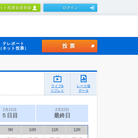
ット投票会員登録
ログイン
テレボート
投票
（ネット投票）
ライブ&
レース場
リプレイ
データ
2月21日
2月22日
５日目
最終日
9R
10R
11R
12R