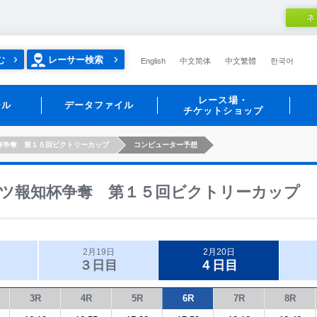
ネ
む
レーサー検索
English
中文简体
中文繁體
한국어
レース場・
ール
データファイル
チケットショップ
杯争奪 第１５回ビクトリーカップ
コンピューター予想
ツ報知杯争奪 第１５回ビクトリーカップ
2月19日
2月20日
３日目
４日目
3R
4R
5R
6R
7R
8R