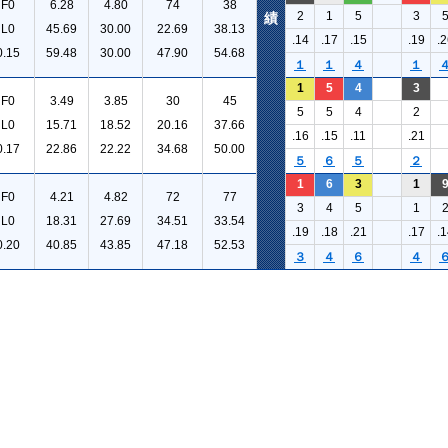
F0
6.28
4.80
74
38
2
1
5
3
績
L0
45.69
30.00
22.69
38.13
.14
.17
.15
.19
.2
0.15
59.48
30.00
47.90
54.68
１
１
４
１
1
5
4
3
F0
3.49
3.85
30
45
5
5
4
2
L0
15.71
18.52
20.16
37.66
.16
.15
.11
.21
0.17
22.86
22.22
34.68
50.00
５
６
５
２
1
6
3
1
F0
4.21
4.82
72
77
3
4
5
1
L0
18.31
27.69
34.51
33.54
.19
.18
.21
.17
.1
0.20
40.85
43.85
47.18
52.53
３
４
６
４