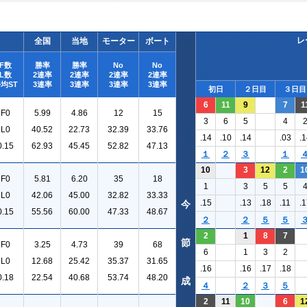
レ
全国
当地
モーター
ボート
F数
勝率
勝率
No
No
L数
2連率
2連率
2連率
2連率
均ST
3連率
3連率
3連率
3連率
初日
２日目
３日目
6
11
9
7
1
F0
5.99
4.86
12
15
3
6
5
4
L0
40.52
22.73
32.39
33.76
.14
.10
.14
.03
.1
0.15
62.93
45.45
52.82
47.13
１
２
３
１
10
3
12
2
1
F0
5.81
6.20
35
18
1
3
5
5
L0
42.06
45.00
32.82
33.33
.15
.13
.18
.11
.1
今
0.15
55.56
60.00
47.33
48.67
２
２
５
５
2
1
8
7
節
F0
3.25
4.73
39
68
6
1
3
2
L0
12.68
25.42
35.37
31.65
.16
.16
.17
.18
0.18
22.54
40.68
53.74
48.20
成
４
２
３
５
2
11
10
6
1