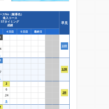
ースNo（艇番色）
進入コース
STタイミング
早見
成績
４日目
５日目
最終日
1
2
10R
4
４
0
4
12R
7
３
2
6
2R
.24
５
2