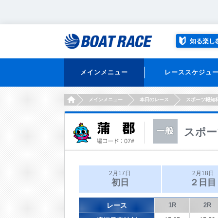
知る楽し
メインメニュー
レーススケジュ
HOME
メインメニュー
本日のレース
スポーツ報知
スポー
2月17日
2月18日
初日
２日目
レース
1R
2R