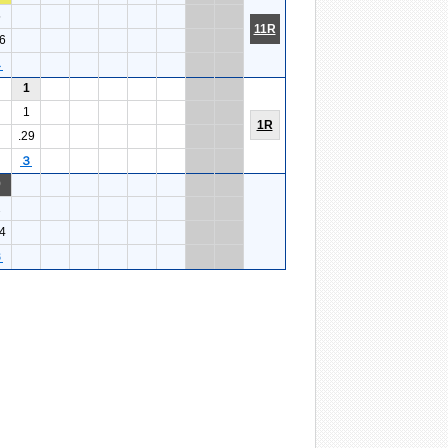
5
11R
6
４
1
1
1R
.29
３
9
2
4
６