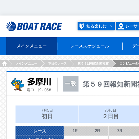
知る楽しむ
レーサ
メインメニュー
レーススケジュール
デ
HOME
メインメニュー
本日のレース
第５９回報知新聞社賞
コンピュータ
第５９回報知新聞
7月5日
7月6日
初日
２日目
レース
1R
2R
3R