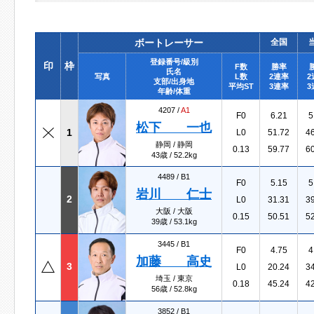
ボートレーサー
全国
登録番号/級別
印
枠
F数
勝率
氏名
写真
L数
2連率
2
支部/出身地
平均ST
3連率
3
年齢/体重
4207 /
A1
F0
6.21
5
松下 一也
1
L0
51.72
4
静岡 / 静岡
0.13
59.77
6
43歳 / 52.2kg
4489 /
B1
F0
5.15
5
岩川 仁士
2
L0
31.31
3
大阪 / 大阪
0.15
50.51
5
39歳 / 53.1kg
3445 /
B1
F0
4.75
4
加藤 高史
3
L0
20.24
3
埼玉 / 東京
0.18
45.24
4
56歳 / 52.8kg
3852 /
B1