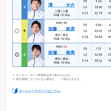
F0
4.33
4
澤 大介
4
L0
19.40
2
三重 / 三重
0.21
41.79
4
53歳 / 51.5kg
4598 /
B1
F0
5.85
4
加藤 政彦
5
L0
43.01
2
東京 / 東京
0.16
54.84
4
42歳 / 52.3kg
4604 /
A1
F0
7.37
6
岩瀬 裕亮
6
L0
52.85
4
愛知 / 愛知
0.14
69.11
7
38歳 / 52.0kg
モーター・ボート変更時は赤で表示されます。
集計期間にデータがない場合は「-」で表示されます。
ボートレースガイドはこちら