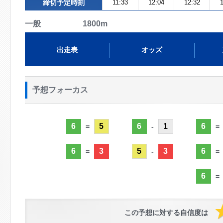
締切予定時刻
11:33
12:04
12:32
1
一般 1800m
出走表
オッズ
予想フォーカス
6
5
6
1
6
=
-
=
6
3
5
3
6
=
-
=
6
=
この予想に対する自信度は