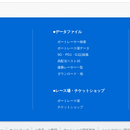
■データファイル
ボートレーサー検索
ボートレース場データ
SG・PG1・G1記録集
高配当ベスト10
優勝レーサー一覧
ダウンロード・他
■レース場・チケットショップ
ボートレース場
チケットショップ