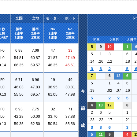
レ
全国
当地
モーター
ボート
F数
勝率
勝率
No
No
L数
2連率
2連率
2連率
2連率
均ST
3連率
3連率
3連率
3連率
初日
２日目
３日目
5
9
10
1
F0
6.88
7.09
47
33
5
1
3
6
L0
54.81
60.87
31.87
27.49
.14
.26
.12
.18
.2
0.14
66.35
69.57
48.35
45.61
３
６
２
５
7
6
12
6
F0
6.71
6.96
19
49
5
1
4
6
L0
46.03
47.83
38.95
30.81
.19
.02
.07
.16
今
0.13
55.56
69.57
61.05
47.98
５
２
２
５
4
10
12
8
節
F0
6.93
7.75
32
71
2
6
5
1
L0
42.28
50.00
33.70
37.88
.23
.22
.17
.21
0.13
59.35
62.50
50.54
55.56
成
３
３
６
３
5
11
9
4
1