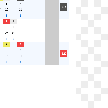
5
1
2
1R
4
.15
.11
３
１
２
1
9
3
1
.25
.09
３
１
7
2
5
3
2R
.13
.11
３
３