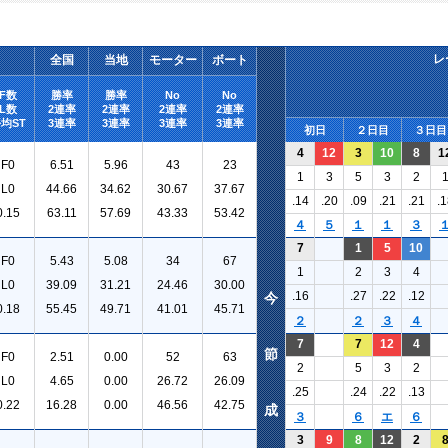
レ
全国
当地
モーター
ボート
F数
勝率
勝率
No
No
L数
2連率
2連率
2連率
2連率
均ST
3連率
3連率
3連率
3連率
初日
２日目
３日目
4
12
3
10
8
1
F0
6.51
5.96
43
23
1
3
5
3
2
L0
44.66
34.62
30.67
37.67
.14
.20
.09
.21
.21
.1
0.15
63.11
57.69
43.33
53.42
４
５
１
１
３
7
1
5
10
F0
5.43
5.08
34
67
1
2
3
4
L0
39.09
31.21
24.46
30.00
.16
.27
.22
.12
今
0.18
55.45
49.71
41.01
45.71
２
２
３
４
7
7
12
4
節
F0
2.51
0.00
52
63
2
5
3
2
L0
4.65
0.00
26.72
26.09
.25
.24
.22
.13
0.22
16.28
0.00
46.56
42.75
成
３
６
エ
６
3
9
8
12
2