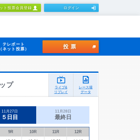
ット投票会員登録
ログイン
テレボート
投票
（ネット投票）
ップ
ライブ&
レース場
リプレイ
データ
11月27日
11月28日
５日目
最終日
9R
10R
11R
12R