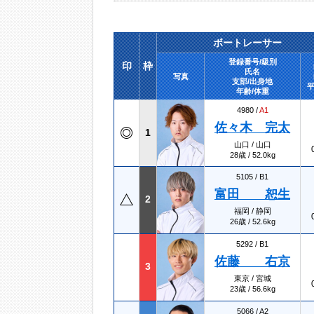
ボートレーサー
登録番号/級別
印
枠
氏名
写真
支部/出身地
平
年齢/体重
4980 /
A1
佐々木 完太
1
山口 / 山口
28歳 / 52.0kg
5105 /
B1
富田 恕生
2
福岡 / 静岡
26歳 / 52.6kg
5292 /
B1
佐藤 右京
3
東京 / 宮城
23歳 / 56.6kg
5066 /
A2