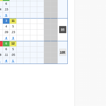
5
6
4
.15
４
５
3
11
4
5
9R
.09
.23
４
３
9
6
12
3
6
5
10R
8
.11
.05
１
４
１