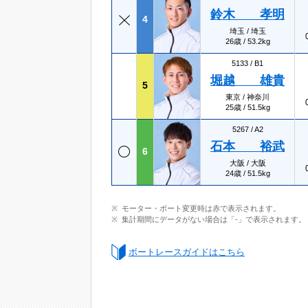
鈴木 孝明
4
埼玉 / 埼玉
26歳 / 53.2kg
5133 /
B1
堀越 雄貴
5
東京 / 神奈川
25歳 / 51.5kg
5267 /
A2
石本 裕武
6
大阪 / 大阪
24歳 / 51.5kg
モーター・ボート変更時は赤で表示されます。
集計期間にデータがない場合は「-」で表示されます。
ボートレースガイドはこちら