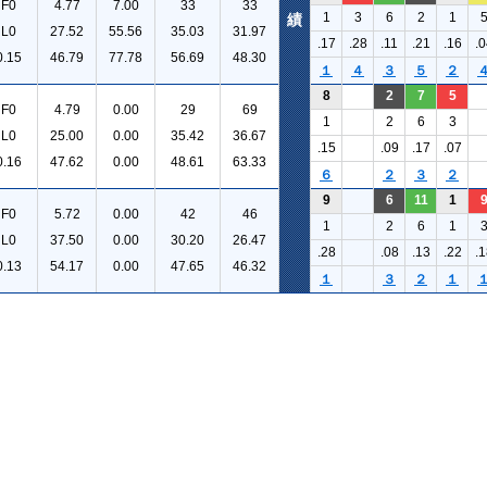
F0
4.77
7.00
33
33
1
3
6
2
1
績
L0
27.52
55.56
35.03
31.97
.17
.28
.11
.21
.16
.0
0.15
46.79
77.78
56.69
48.30
１
４
３
５
２
8
2
7
5
F0
4.79
0.00
29
69
1
2
6
3
L0
25.00
0.00
35.42
36.67
.15
.09
.17
.07
0.16
47.62
0.00
48.61
63.33
６
２
３
２
9
6
11
1
F0
5.72
0.00
42
46
1
2
6
1
L0
37.50
0.00
30.20
26.47
.28
.08
.13
.22
.1
0.13
54.17
0.00
47.65
46.32
１
３
２
１