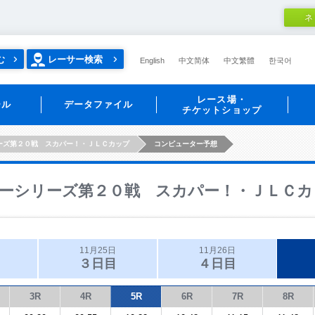
ネ
む
レーサー検索
English
中文简体
中文繁體
한국어
レース場・
ール
データファイル
チケットショップ
ーズ第２０戦 スカパー！・ＪＬＣカップ
コンピューター予想
ーシリーズ第２０戦 スカパー！・ＪＬＣカ
11月25日
11月26日
３日目
４日目
3R
4R
5R
6R
7R
8R