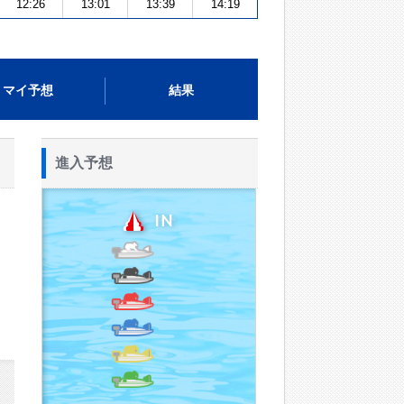
12:26
13:01
13:39
14:19
マイ予想
結果
進入予想