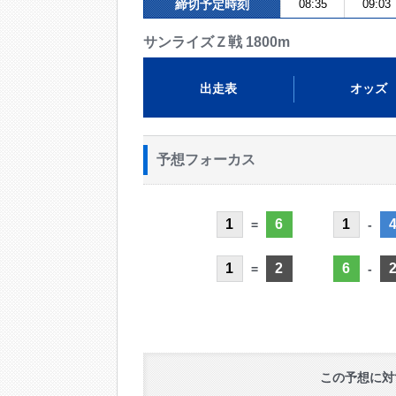
締切予定時刻
08:35
09:03
サンライズＺ戦 1800m
出走表
オッズ
予想フォーカス
1
6
1
=
-
1
2
6
=
-
この予想に対