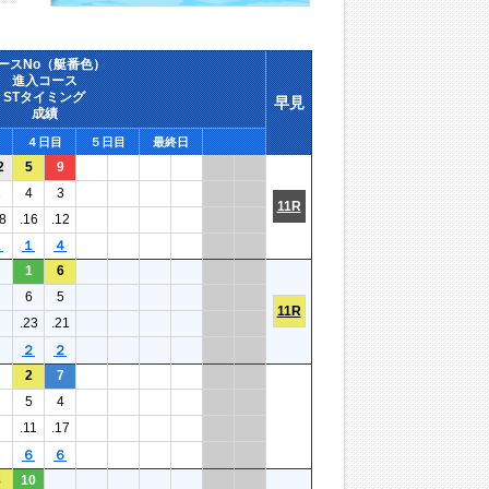
ースNo（艇番色）
進入コース
STタイミング
早見
成績
４日目
５日目
最終日
2
5
9
1
4
3
11R
8
.16
.12
１
１
４
1
6
6
5
11R
.23
.21
２
２
2
7
5
4
.11
.17
６
６
8
10