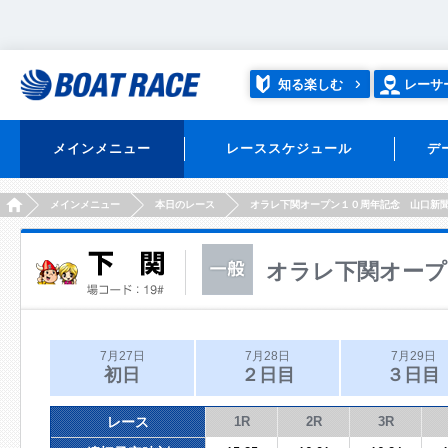
知る楽しむ
レーサ
メインメニュー
レーススケジュール
デ
HOME
メインメニュー
本日のレース
オラレ下関オープン１０周年記念 山口新
オラレ下関オープ
7月27日
7月28日
7月29日
初日
２日目
３日目
レース
1R
2R
3R