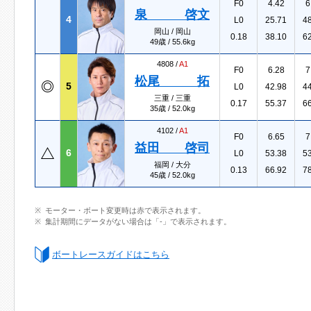
F0
4.42
6
泉 啓文
4
L0
25.71
4
岡山 / 岡山
0.18
38.10
6
49歳 / 55.6kg
4808 /
A1
F0
6.28
7
松尾 拓
5
L0
42.98
4
三重 / 三重
0.17
55.37
6
35歳 / 52.0kg
4102 /
A1
F0
6.65
7
益田 啓司
6
L0
53.38
5
福岡 / 大分
0.13
66.92
7
45歳 / 52.0kg
モーター・ボート変更時は赤で表示されます。
集計期間にデータがない場合は「-」で表示されます。
ボートレースガイドはこちら