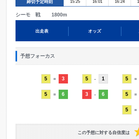
締切予定時刻
15:25
16:01
16:24
1
シーモ 戦 1800m
出走表
オッズ
予想フォーカス
5
3
5
1
5
=
-
=
5
6
3
6
5
=
-
=
5
=
この予想に対する自信度は