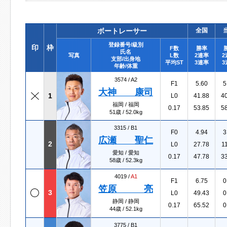
ボートレーサー
全国
登録番号/級別
印
枠
F数
勝率
氏名
写真
L数
2連率
2
支部/出身地
平均ST
3連率
3
年齢/体重
3574 /
A2
F1
5.60
5
大神 康司
1
L0
41.88
4
福岡 / 福岡
0.17
53.85
5
51歳 / 52.0kg
3315 /
B1
F0
4.94
3
広瀬 聖仁
2
L0
27.78
1
愛知 / 愛知
0.17
47.78
3
58歳 / 52.3kg
4019 /
A1
F1
6.75
0
笠原 亮
3
L0
49.43
0
静岡 / 静岡
0.17
65.52
0
44歳 / 52.1kg
3775 /
B1