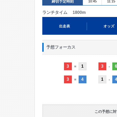
締切予定時刻
10:45
11:15
ランチタイム 1800m
出走表
オッズ
予想フォーカス
3
1
3
=
-
3
4
1
=
-
この予想に対