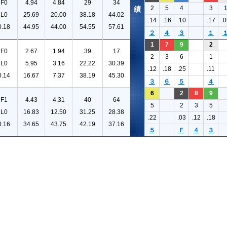
F0
4.94
4.84
29
34
2
5
4
3
績
L0
25.69
20.00
38.18
44.02
.14
.16
.10
.17
.0
0.18
44.95
44.00
54.55
57.61
２
４
３
１
1
7
9
2
F0
2.67
1.94
39
17
2
3
6
1
L0
5.95
3.16
22.22
30.39
.12
.18
.25
.11
0.14
16.67
7.37
38.19
45.30
３
６
５
４
6
2
8
9
F1
4.43
4.31
40
64
5
2
3
5
L0
16.83
12.50
31.25
28.38
.22
.03
.12
.18
0.16
34.65
43.75
42.19
37.16
５
Ｆ
４
３