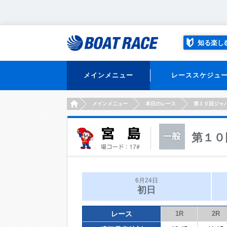
知る楽し
メインメニュー
レーススケジュ
HOME
メインメニュー
本日のレース
第１０回ジャ
第１０
6月24日
初日
レース
1R
2R