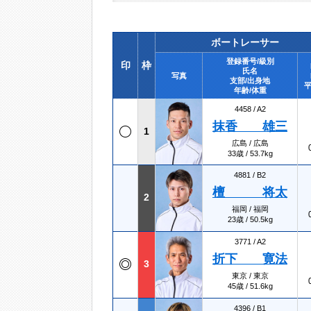
ボートレーサー
登録番号/級別
印
枠
氏名
写真
支部/出身地
平
年齢/体重
4458 /
A2
抹香 雄三
1
広島 / 広島
33歳 / 53.7kg
4881 /
B2
檀 将太
2
福岡 / 福岡
23歳 / 50.5kg
3771 /
A2
折下 寛法
3
東京 / 東京
45歳 / 51.6kg
4396 /
B1