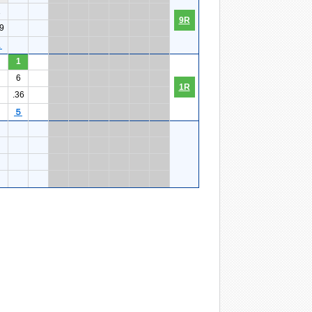
1
9R
9
１
1
6
1R
.36
５