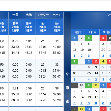
レ
全国
当地
モーター
ボート
F数
勝率
勝率
No
No
L数
2連率
2連率
2連率
2連率
均ST
3連率
3連率
3連率
3連率
初日
２日目
３日目
5
9
8
5
1
F0
5.04
4.94
24
44
4
1
6
3
L0
33.33
27.69
38.01
42.59
.16
.19
.10
.30
.1
0.15
44.44
46.15
58.48
58.02
１
２
３
３
1
3
11
4
1
F0
0.00
0.00
27
33
6
6
3
5
L0
0.00
0.00
45.88
37.04
.03
.05
.14
.15
.1
今
0.19
0.00
0.00
58.24
52.47
１
４
２
３
5
10
6
11
3
節
F0
5.81
5.59
26
38
2
1
6
5
4
L0
35.58
52.94
34.59
32.96
.27
.14
.19
.12
.12
.1
0.14
60.58
52.94
52.43
50.28
成
６
２
３
６
６
2
10
11
1