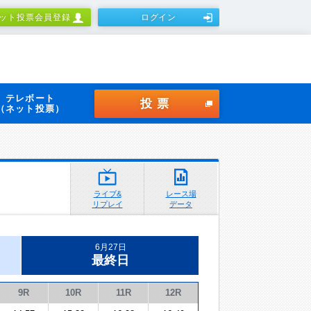
ット投票会員登録
ログイン
テレボート
投票
（ネット投票）
ライブ&
レース場
リプレイ
データ
6月27日
最終日
9R
10R
11R
12R