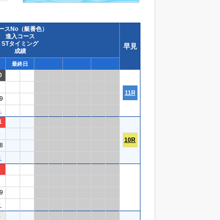
ースNo（艇番色）
進入コース
STタイミング
早見
成績
最終日
0
2
11R
9
５
1
3
10R
8
６
8
3
9
２
6