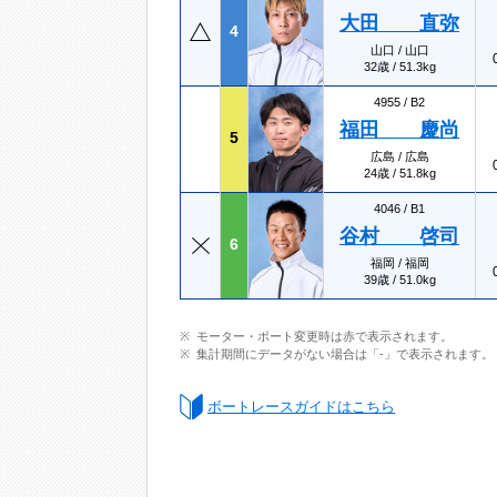
大田 直弥
4
山口 / 山口
32歳 / 51.3kg
4955 /
B2
福田 慶尚
5
広島 / 広島
24歳 / 51.8kg
4046 /
B1
谷村 啓司
6
福岡 / 福岡
39歳 / 51.0kg
モーター・ボート変更時は赤で表示されます。
集計期間にデータがない場合は「-」で表示されます。
ボートレースガイドはこちら