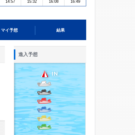
14:57
15:32
16:08
16:49
マイ予想
結果
進入予想