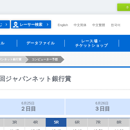
ネ
む
レーサー検索
English
中文简体
中文繁體
한국어
レース場・
ール
データファイル
チケットショップ
パンネット銀行賞
コンピューター予想
回ジャパンネット銀行賞
6月25日
6月26日
２日目
３日目
3R
4R
5R
6R
7R
8R