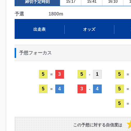
締切予定時刻
15:17
15:41
16:10
1
予選 1800m
出走表
オッズ
予想フォーカス
5
3
5
1
5
=
-
=
5
4
3
4
5
=
-
=
5
=
この予想に対する自信度は