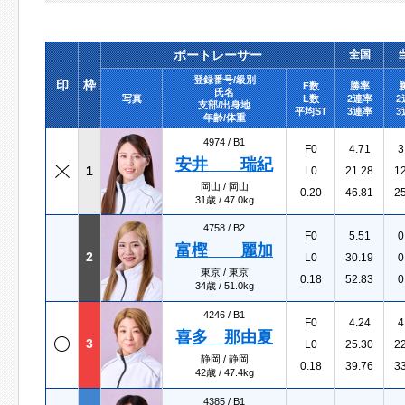
ボートレーサー
全国
登録番号/級別
印
枠
F数
勝率
氏名
写真
L数
2連率
2
支部/出身地
平均ST
3連率
3
年齢/体重
4974 /
B1
F0
4.71
3
安井 瑞紀
1
L0
21.28
1
岡山 / 岡山
0.20
46.81
2
31歳 / 47.0kg
4758 /
B2
F0
5.51
0
富樫 麗加
2
L0
30.19
0
東京 / 東京
0.18
52.83
0
34歳 / 51.0kg
4246 /
B1
F0
4.24
4
喜多 那由夏
3
L0
25.30
2
静岡 / 静岡
0.18
39.76
3
42歳 / 47.4kg
4385 /
B1