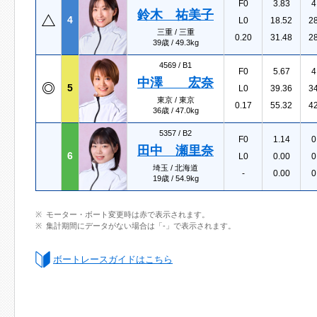
F0
3.83
4
鈴木 祐美子
4
L0
18.52
2
三重 / 三重
0.20
31.48
2
39歳 / 49.3kg
4569 /
B1
F0
5.67
4
中澤 宏奈
5
L0
39.36
3
東京 / 東京
0.17
55.32
4
36歳 / 47.0kg
5357 /
B2
F0
1.14
0
田中 瀬里奈
6
L0
0.00
0
埼玉 / 北海道
-
0.00
0
19歳 / 54.9kg
モーター・ボート変更時は赤で表示されます。
集計期間にデータがない場合は「-」で表示されます。
ボートレースガイドはこちら