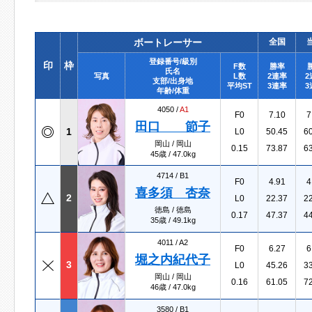
ボートレーサー
全国
登録番号/級別
印
枠
F数
勝率
氏名
写真
L数
2連率
2
支部/出身地
平均ST
3連率
3
年齢/体重
4050 /
A1
F0
7.10
7
田口 節子
1
L0
50.45
6
岡山 / 岡山
0.15
73.87
6
45歳 / 47.0kg
4714 /
B1
F0
4.91
4
喜多須 杏奈
2
L0
22.37
2
徳島 / 徳島
0.17
47.37
4
35歳 / 49.1kg
4011 /
A2
F0
6.27
6
堀之内紀代子
3
L0
45.26
3
岡山 / 岡山
0.16
61.05
7
46歳 / 47.0kg
3580 /
B1