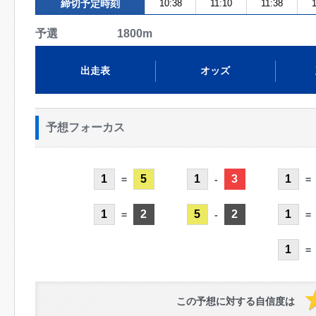
締切予定時刻
10:38
11:10
11:38
1
予選 1800m
出走表
オッズ
予想フォーカス
1
5
1
3
1
=
-
=
1
2
5
2
1
=
-
=
1
=
この予想に対する自信度は