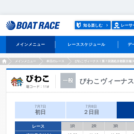
知る楽しむ
レーサ
メインメニュー
レーススケジュール
デ
HOME
メインメニュー
本日のレース
びわこヴィーナス！第７回酒処京都新京極
びわこヴィーナス
7月7日
7月8日
初日
２日目
レース
1R
2R
3R