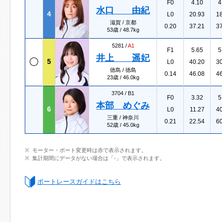
F0
4.10
4
水口 由紀
4
L0
20.93
1
滋賀 / 京都
0.20
37.21
3
53歳 / 48.7kg
5281 /
A1
F1
5.65
5
井上 遥妃
5
L0
40.20
3
徳島 / 徳島
0.14
46.08
4
23歳 / 46.0kg
3704 /
B1
F0
3.32
5
本部 めぐみ
6
L0
11.27
4
三重 / 神奈川
0.21
22.54
6
52歳 / 45.0kg
モーター・ボート変更時は赤で表示されます。
集計期間にデータがない場合は「-」で表示されます。
ボートレースガイドはこちら