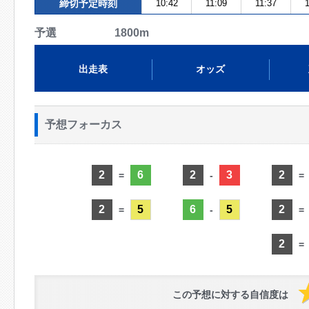
締切予定時刻
10:42
11:09
11:37
1
予選 1800m
出走表
オッズ
予想フォーカス
2
6
2
3
2
=
-
=
2
5
6
5
2
=
-
=
2
=
この予想に対する自信度は