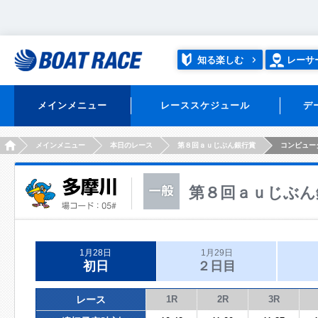
知る楽しむ
レーサ
メインメニュー
レーススケジュール
デ
HOME
メインメニュー
本日のレース
第８回ａｕじぶん銀行賞
コンピュー
第８回ａｕじぶん
1月28日
1月29日
初日
２日目
レース
1R
2R
3R