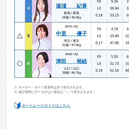
F0
5.34
2
湯淺 紀香
4
L0
36.94
0
群馬 / 群馬
0.18
53.15
0
26歳 / 46.0kg
3579 /
B1
F0
4.78
4
中里 優子
5
L0
25.88
2
埼玉 / 東京
0.17
47.06
3
52歳 / 47.8kg
4443 /
A2
F0
5.55
6
津田 裕絵
6
L0
31.73
3
山口 / 山口
0.19
61.54
6
38歳 / 49.7kg
モーター・ボート変更時は赤で表示されます。
集計期間にデータがない場合は「-」で表示されます。
ボートレースガイドはこちら