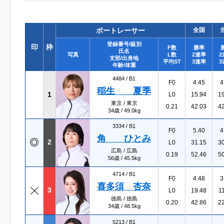
ボートレーサー
全国
登録番号/級別
印
枠
F数
勝率
氏名
写真
L数
2連率
2
支部/出身地
平均ST
3連率
3
年齢/体重
4484 /
B1
F0
4.45
4
稲生 夏季
1
L0
15.94
1
東京 / 東京
0.21
42.03
4
34歳 / 49.0kg
3334 /
B1
F0
5.40
4
角 ひとみ
2
L0
31.15
3
広島 / 広島
0.19
52.46
5
56歳 / 45.5kg
4714 /
B1
F0
4.48
3
喜多須 杏奈
3
L0
19.48
1
徳島 / 徳島
0.20
42.86
2
34歳 / 48.5kg
5213 /
B1