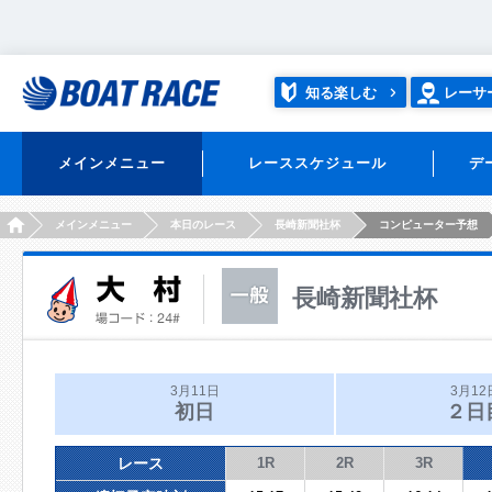
知る楽しむ
レーサ
メインメニュー
レーススケジュール
デ
HOME
メインメニュー
本日のレース
長崎新聞社杯
コンピューター予想
長崎新聞社杯
3月11日
3月12
初日
２日
レース
1R
2R
3R