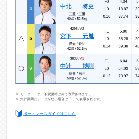
F0
4.34
5
中北 将史
4
L0
18.87
3
三重 / 三重
0.16
37.74
3
40歳 / 52.5kg
4298 /
A2
F1
5.80
4
宮下 元胤
5
L0
38.28
2
愛知 / 愛知
0.14
59.38
4
42歳 / 52.1kg
3833 /
A1
F1
6.84
6
中辻 博訓
6
L0
54.03
5
福井 / 福井
0.12
70.97
7
50歳 / 52.3kg
モーター・ボート変更時は赤で表示されます。
集計期間にデータがない場合は「-」で表示されます。
ボートレースガイドはこちら