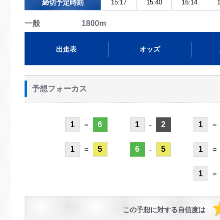
締切予定時刻
15:17
15:40
16:14
1
一般 1800m
出走表
オッズ
予想フォーカス
1
6
1
2
1
=
-
=
1
5
6
5
1
=
-
=
1
=
この予想に対する自信度は