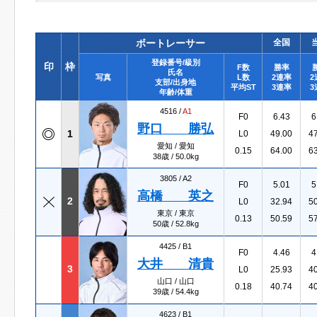
ボートレーサー
全国
登録番号/級別
印
枠
F数
勝率
氏名
写真
L数
2連率
2
支部/出身地
平均ST
3連率
3
年齢/体重
4516 /
A1
F0
6.43
6
野口 勝弘
1
L0
49.00
4
愛知 / 愛知
0.15
64.00
6
38歳 / 50.0kg
3805 /
A2
F0
5.01
5
高橋 英之
2
L0
32.94
5
東京 / 東京
0.13
50.59
5
50歳 / 52.8kg
4425 /
B1
F0
4.46
4
大井 清貴
3
L0
25.93
4
山口 / 山口
0.18
40.74
4
39歳 / 54.4kg
4623 /
B1