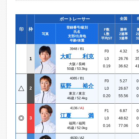
ボートレーサー
全国
登録番号/級別
印
枠
F数
勝率
氏名
写真
L数
2連率
2
支部/出身地
平均ST
3連率
3
年齢/体重
3948 /
B1
F0
4.32
5
大町 利克
1
L0
26.76
3
大阪 / 長崎
0.19
36.62
4
50歳 / 53.3kg
4085 /
B1
F0
5.27
0
荻野 裕介
2
L0
26.67
0
東京 / 東京
0.20
55.56
0
46歳 / 52.4kg
4136 /
A1
F1
6.87
0
江夏 満
3
L0
48.62
0
福岡 / 福岡
0.16
77.06
0
45歳 / 52.0kg
4630 /
A2