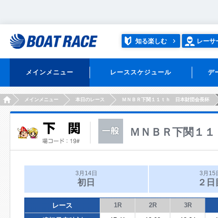
知る楽しむ
レーサ
メインメニュー
レーススケジュール
デ
HOME
メインメニュー
本日のレース
ＭＮＢＲ下関１１ｔｈ 日本財団会長杯
ＭＮＢＲ下関１１
3月14日
3月15
初日
２日
レース
1R
2R
3R