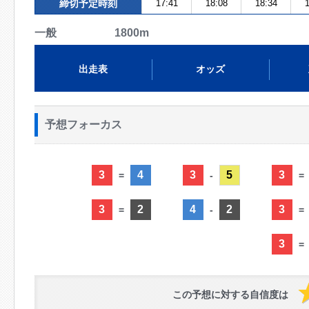
締切予定時刻
17:41
18:08
18:34
1
一般 1800m
出走表
オッズ
予想フォーカス
3
4
3
5
3
=
-
=
3
2
4
2
3
=
-
=
3
=
この予想に対する自信度は