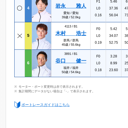
F1
5.46
6
岩永 雅人
4
L0
37.36
4
愛知 / 愛知
0.16
56.04
7
39歳 / 52.0kg
4113 /
B1
F0
5.42
5
木村 浩士
5
L0
34.07
3
群馬 / 群馬
0.19
52.75
5
45歳 / 55.6kg
3891 /
B1
F0
3.28
3
谷口 健一
6
L0
8.99
2
福井 / 福井
0.18
23.60
3
50歳 / 54.6kg
モーター・ボート変更時は赤で表示されます。
集計期間にデータがない場合は「-」で表示されます。
ボートレースガイドはこちら