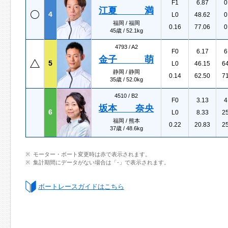
F1
6.87
0
江夏 満
4
L0
48.62
0
福岡 / 福岡
0.16
77.06
0
45歳 / 52.1kg
4793 /
A2
F0
6.17
6
金子 萌
5
L0
46.15
6
静岡 / 静岡
0.14
62.50
7
35歳 / 52.0kg
4510 /
B2
F0
3.13
4
坂本 奈央
6
L0
8.33
2
福岡 / 熊本
0.22
20.83
2
37歳 / 48.6kg
モーター・ボート変更時は赤で表示されます。
集計期間にデータがない場合は「-」で表示されます。
ボートレースガイドはこちら