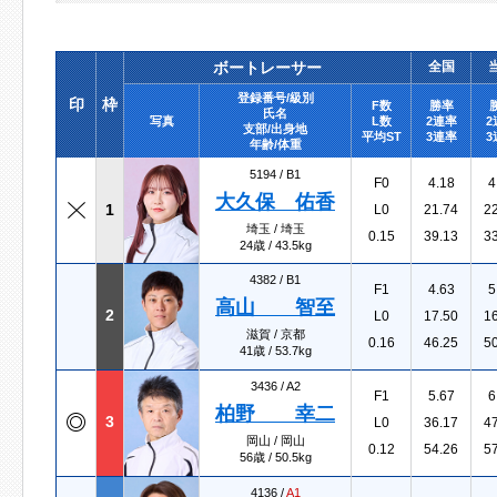
ボートレーサー
全国
登録番号/級別
印
枠
F数
勝率
氏名
写真
L数
2連率
2
支部/出身地
平均ST
3連率
3
年齢/体重
5194 /
B1
F0
4.18
4
大久保 佑香
1
L0
21.74
2
埼玉 / 埼玉
0.15
39.13
3
24歳 / 43.5kg
4382 /
B1
F1
4.63
5
高山 智至
2
L0
17.50
1
滋賀 / 京都
0.16
46.25
5
41歳 / 53.7kg
3436 /
A2
F1
5.67
6
柏野 幸二
3
L0
36.17
4
岡山 / 岡山
0.12
54.26
5
56歳 / 50.5kg
4136 /
A1