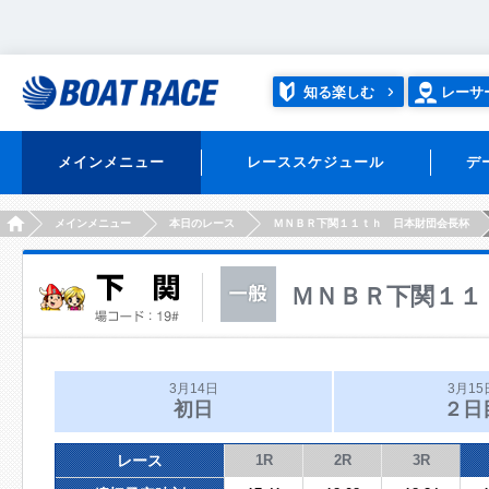
知る楽しむ
レーサ
メインメニュー
レーススケジュール
デ
HOME
メインメニュー
本日のレース
ＭＮＢＲ下関１１ｔｈ 日本財団会長杯
ＭＮＢＲ下関１１
3月14日
3月15
初日
２日
レース
1R
2R
3R