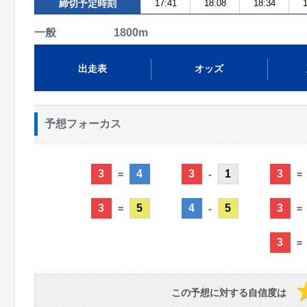
締切予定時刻
17:41
18:08
18:34
1
一般 1800m
出走表
オッズ
予想フォーカス
3
4
3
1
3
=
-
=
3
5
4
5
3
=
-
=
3
=
この予想に対する自信度は