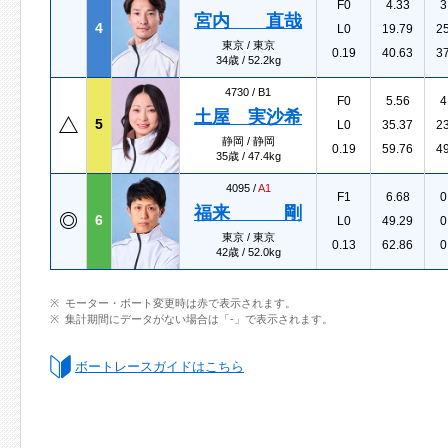
F0
4.33
3
宮内 直哉
4
L0
19.79
2
東京 / 東京
0.19
40.63
3
34歳 / 52.2kg
4730 /
B1
F0
5.56
4
土屋 実沙希
5
L0
35.37
2
静岡 / 静岡
0.19
59.76
4
35歳 / 47.4kg
4095 /
A1
F1
6.68
0
福来 剛
6
L0
49.29
0
東京 / 東京
0.13
62.86
0
42歳 / 52.0kg
モーター・ボート変更時は赤で表示されます。
集計期間にデータがない場合は「-」で表示されます。
ボートレースガイドはこちら