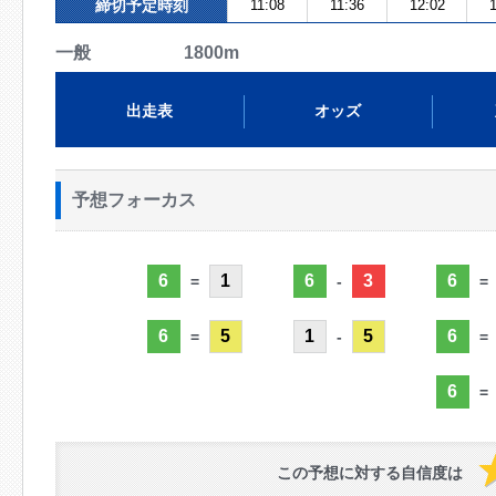
締切予定時刻
11:08
11:36
12:02
1
一般 1800m
出走表
オッズ
予想フォーカス
6
1
6
3
6
=
-
=
6
5
1
5
6
=
-
=
6
=
この予想に対する自信度は