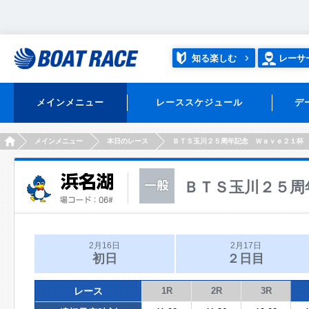
知る楽しむ
レーサ
メインメニュー
レーススケジュール
デ
HOME
メインメニュー
本日のレース
ＢＴＳ玉川２５周年記念 Ｗａｖｅ２１杯
ＢＴＳ玉川２５周
2月16日
2月17日
初日
２日目
レース
1R
2R
3R