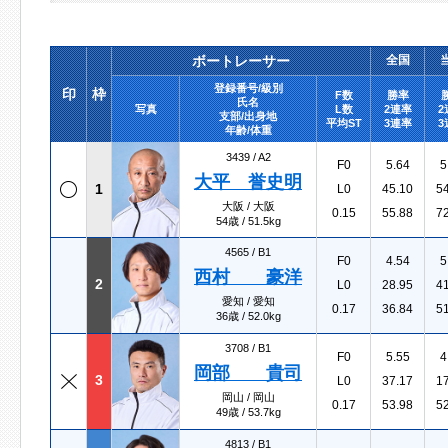
ボートレーサー
全国
登録番号/級別
印
枠
F数
勝率
氏名
写真
L数
2連率
2
支部/出身地
平均ST
3連率
3
年齢/体重
3439 /
A2
F0
5.64
5
大平 誉史明
1
L0
45.10
5
大阪 / 大阪
0.15
55.88
7
54歳 / 51.5kg
4565 /
B1
F0
4.54
5
西村 豪洋
2
L0
28.95
4
愛知 / 愛知
0.17
36.84
5
36歳 / 52.0kg
3708 /
B1
F0
5.55
4
岡部 貴司
3
L0
37.17
1
岡山 / 岡山
0.17
53.98
5
49歳 / 53.7kg
4813 /
B1