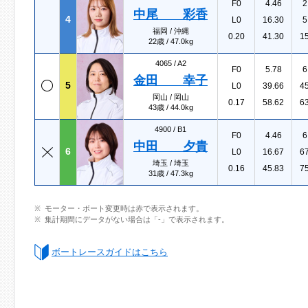
F0
4.46
2
中尾 彩香
4
L0
16.30
5
福岡 / 沖縄
0.20
41.30
1
22歳 / 47.0kg
4065 /
A2
F0
5.78
6
金田 幸子
5
L0
39.66
4
岡山 / 岡山
0.17
58.62
6
43歳 / 44.0kg
4900 /
B1
F0
4.46
6
中田 夕貴
6
L0
16.67
6
埼玉 / 埼玉
0.16
45.83
7
31歳 / 47.3kg
モーター・ボート変更時は赤で表示されます。
集計期間にデータがない場合は「-」で表示されます。
ボートレースガイドはこちら