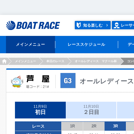
知る楽しむ
レーサ
メインメニュー
レーススケジュール
デ
HOME
メインメニュー
本日のレース
オールレディース マクール杯
コン
オールレディース
11月9日
11月10日
初日
２日目
レース
1R
2R
3R