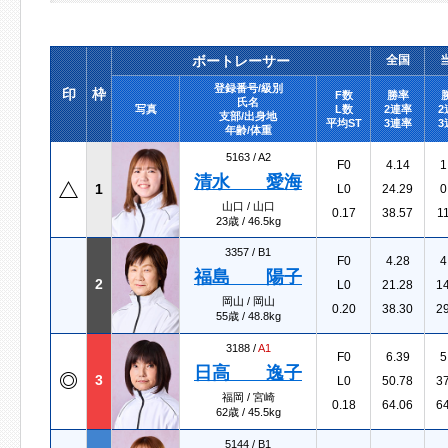
ボートレーサー
全国
登録番号/級別
印
枠
F数
勝率
氏名
写真
L数
2連率
2
支部/出身地
平均ST
3連率
3
年齢/体重
5163 /
A2
F0
4.14
1
清水 愛海
1
L0
24.29
0
山口 / 山口
0.17
38.57
1
23歳 / 46.5kg
3357 /
B1
F0
4.28
4
福島 陽子
2
L0
21.28
1
岡山 / 岡山
0.20
38.30
2
55歳 / 48.8kg
3188 /
A1
F0
6.39
5
日高 逸子
3
L0
50.78
3
福岡 / 宮崎
0.18
64.06
6
62歳 / 45.5kg
5144 /
B1