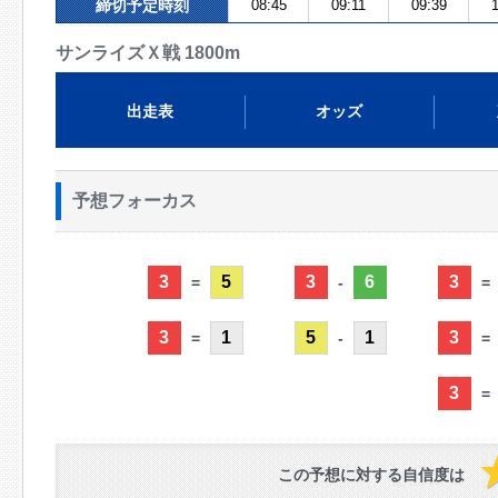
締切予定時刻
08:45
09:11
09:39
1
サンライズＸ戦 1800m
出走表
オッズ
予想フォーカス
3
5
3
6
3
=
-
=
3
1
5
1
3
=
-
=
3
=
この予想に対する自信度は