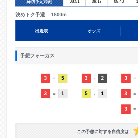
締切予定時刻
08:51
09:17
09:43
1
決めトク予選 1800m
出走表
オッズ
予想フォーカス
3
5
3
2
3
=
-
=
3
1
5
1
3
=
-
=
3
=
この予想に対する自信度は