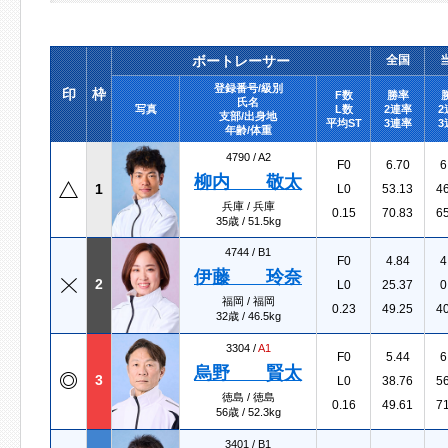
ボートレーサー
全国
登録番号/級別
印
枠
F数
勝率
氏名
写真
L数
2連率
2
支部/出身地
平均ST
3連率
3
年齢/体重
4790 /
A2
F0
6.70
6
柳内 敬太
1
L0
53.13
4
兵庫 / 兵庫
0.15
70.83
6
35歳 / 51.5kg
4744 /
B1
F0
4.84
4
伊藤 玲奈
2
L0
25.37
0
福岡 / 福岡
0.23
49.25
4
32歳 / 46.5kg
3304 /
A1
F0
5.44
6
烏野 賢太
3
L0
38.76
5
徳島 / 徳島
0.16
49.61
7
56歳 / 52.3kg
3401 /
B1