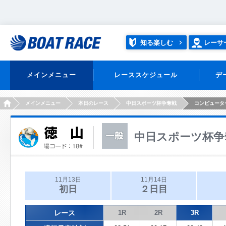
知る楽しむ
レーサ
メインメニュー
レーススケジュール
デ
HOME
メインメニュー
本日のレース
中日スポーツ杯争奪戦
コンピュータ
中日スポーツ杯争
11月13日
11月14日
初日
２日目
レース
1R
2R
3R