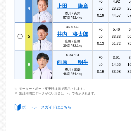
F0
4.92
5
上田 隆章
4
L0
28.26
2
香川 / 高知
0.19
44.57
5
57歳 / 52.4kg
4600 /
A2
F0
5.46
6
井内 将太郎
5
L0
33.33
5
広島 / 広島
0.13
51.72
7
39歳 / 52.1kg
4034 /
B1
F0
3.91
3
西原 明生
6
L0
14.56
1
香川 / 愛媛
0.19
33.98
3
46歳 / 54.4kg
モーター・ボート変更時は赤で表示されます。
集計期間にデータがない場合は「-」で表示されます。
ボートレースガイドはこちら