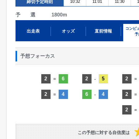
締切予定時刻
10:32
11:01
11:30
1
予 選 1800m
コンピ
出走表
オッズ
直前情報
予
予想フォーカス
2
6
2
5
2
=
-
=
2
4
6
4
2
=
-
=
2
=
この予想に対する自信度は