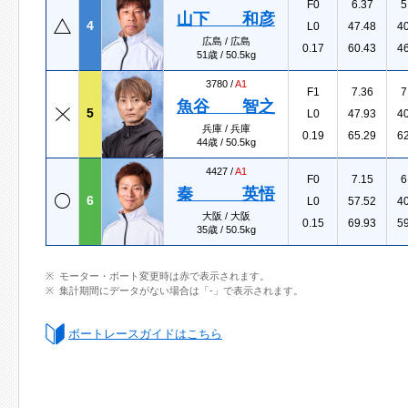
F0
6.37
5
山下 和彦
4
L0
47.48
4
広島 / 広島
0.17
60.43
4
51歳 / 50.5kg
3780 /
A1
F1
7.36
7
魚谷 智之
5
L0
47.93
4
兵庫 / 兵庫
0.19
65.29
6
44歳 / 50.5kg
4427 /
A1
F0
7.15
6
秦 英悟
6
L0
57.52
4
大阪 / 大阪
0.15
69.93
5
35歳 / 50.5kg
モーター・ボート変更時は赤で表示されます。
集計期間にデータがない場合は「-」で表示されます。
ボートレースガイドはこちら