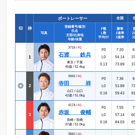
ボートレーサー
全国
登録番号/級別
印
枠
F数
勝率
氏名
写真
L数
2連率
2
支部/出身地
平均ST
3連率
3
年齢/体重
3716 /
A1
F0
7.20
6
石渡 鉄兵
1
L0
54.14
3
東京 / 千葉
0.13
73.89
3
45歳 / 52.4kg
3942 /
A1
F0
7.36
8
寺田 祥
2
L0
51.89
7
山口 / 山口
0.16
59.43
8
42歳 / 51.0kg
4174 /
A1
F0
7.55
7
赤坂 俊輔
3
L0
57.14
6
長崎 / 長崎
0.16
84.03
6
37歳 / 51.0kg
3562 /
A1