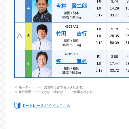
F0
3.74
3
今村 賢二郎
4
L0
14.29
1
福岡 / 熊本
0.17
33.77
3
50歳 / 58.3kg
4383 /
A2
F0
5.19
5
竹田 吉行
5
L0
28.35
3
徳島 / 徳島
0.19
50.39
6
34歳 / 51.0kg
4232 /
B1
F1
3.88
4
笠 雅雄
6
L0
17.44
2
福岡 / 福岡
0.18
33.72
4
35歳 / 60.1kg
モーター・ボート変更時は赤で表示されます。
集計期間にデータがない場合は「-」で表示されます。
ボートレースガイドはこちら