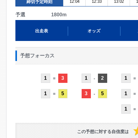
締切予定時刻
12:04
12:33
13:02
1
予選 1800m
出走表
オッズ
予想フォーカス
1
3
1
2
1
=
-
=
1
5
3
5
1
=
-
=
1
=
この予想に対する自信度は