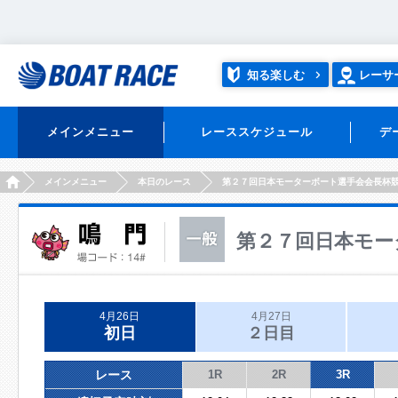
知る楽しむ
レーサ
メインメニュー
レーススケジュール
デ
HOME
メインメニュー
本日のレース
第２７回日本モーターボート選手会会長杯
第２７回日本モー
4月26日
4月27日
初日
２日目
レース
1R
2R
3R