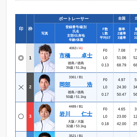
ボートレーサー
全国
登録番号/級別
印
枠
F数
勝率
氏名
写真
L数
2連率
2
支部/出身地
平均ST
3連率
3
年齢/体重
4063 /
A1
F0
7.08
7
市橋 卓士
1
L0
51.06
5
徳島 / 徳島
0.13
68.79
6
39歳 / 51.2kg
3361 /
B1
F0
4.97
5
岡部 浩
2
L0
24.30
3
徳島 / 徳島
0.17
50.47
5
50歳 / 51.1kg
4489 /
B1
F0
4.65
3
岩川 仁士
3
L0
23.00
1
大阪 / 大阪
0.18
42.00
2
32歳 / 53.1kg
3521 /
B1