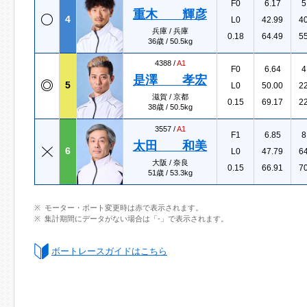
F0
6.17
5
重木 輝彦
4
L0
42.99
4
兵庫 / 兵庫
0.18
64.49
5
36歳 / 50.5kg
4388 /
A1
F0
6.64
4
是澤 孝宏
5
L0
50.00
2
滋賀 / 京都
0.15
69.17
2
38歳 / 50.5kg
3557 /
A1
F1
6.85
8
太田 和美
6
L0
47.79
6
大阪 / 奈良
0.15
66.91
7
51歳 / 53.3kg
モーター・ボート変更時は赤で表示されます。
集計期間にデータがない場合は「-」で表示されます。
ボートレースガイドはこちら