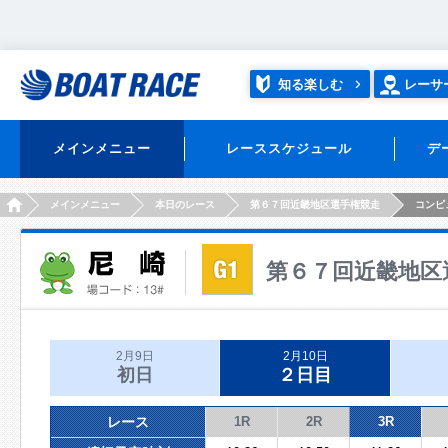
知る楽しむ
レーサ
メインメニュー
レーススケジュール
デ
HOME
メインメニュー
本日のレース
第６７回近畿地区選手権競走
コンピ
第６７回近畿地区
2月9日
2月10日
初日
２日目
レース
1R
2R
3R