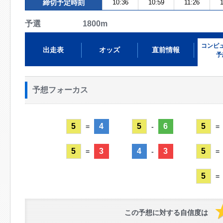
締切予定時刻
10:36
10:59
11:26
予選 1800m
コンピ
出走表
オッズ
直前情報
予
予想フォーカス
5
4
5
6
5
=
-
=
5
3
4
3
5
=
-
=
5
=
この予想に対する自信度は