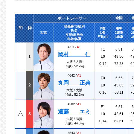
ボートレーサー
全国
登録番号/級別
印
枠
F数
勝率
氏名
写真
L数
2連率
2
支部/出身地
平均ST
3連率
3
年齢/体重
4311 /
A1
F1
6.81
6
岡村 仁
1
L0
49.50
4
大阪 / 大阪
0.14
72.28
6
39歳 / 52.2kg
4042 /
A1
F0
6.55
7
丸岡 正典
2
L0
45.63
5
大阪 / 大阪
0.16
63.11
7
44歳 / 52.2kg
4502 /
A1
F1
6.57
6
遠藤 エミ
3
L0
42.61
2
滋賀 / 滋賀
0.14
62.61
5
35歳 / 44.5kg
4543 /
A1