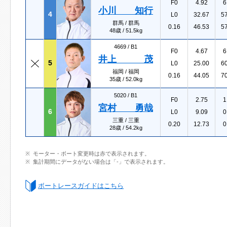
F0
4.92
6
小川 知行
4
L0
32.67
5
群馬 / 群馬
0.16
46.53
5
48歳 / 51.5kg
4669 /
B1
F0
4.67
6
井上 茂
5
L0
25.00
6
福岡 / 福岡
0.16
44.05
7
35歳 / 52.0kg
5020 /
B1
F0
2.75
1
宮村 勇哉
6
L0
9.09
0
三重 / 三重
0.20
12.73
0
28歳 / 54.2kg
モーター・ボート変更時は赤で表示されます。
集計期間にデータがない場合は「-」で表示されます。
ボートレースガイドはこちら