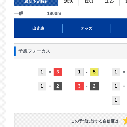
締切予定時刻
10:36
11:01
11:26
一般 1800m
出走表
オッズ
予想フォーカス
1
3
1
5
1
=
-
=
1
2
3
2
1
=
-
=
1
=
この予想に対する自信度は