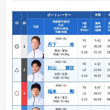
ボートレーサー
全国
登録番号/級別
印
枠
F数
勝率
氏名
写真
L数
2連率
2
支部/出身地
平均ST
3連率
3
年齢/体重
4369 /
A2
F0
5.42
6
丹下 将
1
L0
36.28
3
愛知 / 愛知
0.18
51.33
5
35歳 / 54.9kg
4552 /
B1
F0
4.32
3
杉山 勝匡
2
L0
22.83
1
佐賀 / 佐賀
0.18
35.87
3
31歳 / 51.5kg
4095 /
A1
F0
6.97
8
福来 剛
3
L0
49.47
7
東京 / 東京
0.12
60.00
8
39歳 / 51.5kg
3850 /
B1