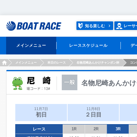
知る楽しむ
レーサ
メインメニュー
レーススケジュール
デ
HOME
メインメニュー
本日のレース
名物尼崎あんかけチャンポン杯
コン
名物尼崎あんかけ
11月7日
11月8日
初日
２日目
レース
1R
2R
3R