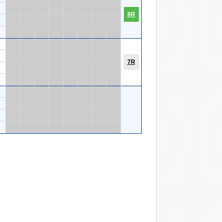
8R
7R