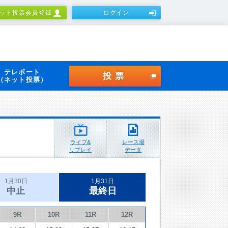
ット投票会員登録
ログイン
テレボート
投票
（ネット投票）
ライブ&
レース場
リプレイ
データ
1月30日
1月31日
中止
最終日
9R
10R
11R
12R