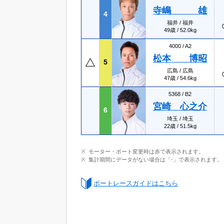
寺嶋 雄
4
福井 / 福井
49歳 / 52.0kg
4000 /
A2
松本 博昭
5
広島 / 広島
47歳 / 54.6kg
5368 /
B2
宮崎 心之介
6
埼玉 / 埼玉
22歳 / 51.5kg
モーター・ボート変更時は赤で表示されます。
集計期間にデータがない場合は「-」で表示されます。
ボートレースガイドはこちら