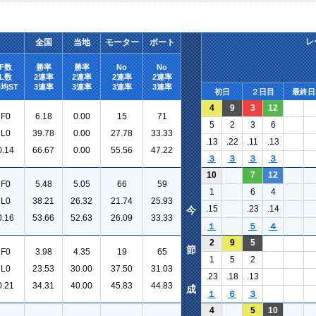
レ
全国
当地
モーター
ボート
F数
勝率
勝率
No
No
L数
2連率
2連率
2連率
2連率
均ST
3連率
3連率
3連率
3連率
初日
２日目
最終日
4
9
3
12
F0
6.18
0.00
15
71
5
2
3
6
L0
39.78
0.00
27.78
33.33
.13
.22
.11
.13
0.14
66.67
0.00
55.56
47.22
３
３
３
３
10
7
12
F0
5.48
5.05
66
59
1
6
4
L0
38.21
26.32
21.74
25.93
.15
.23
.14
今
0.16
53.66
52.63
26.09
33.33
１
５
４
2
9
5
節
F0
3.98
4.35
19
65
1
5
2
L0
23.53
30.00
37.50
31.03
.23
.18
.13
0.21
34.31
40.00
45.83
44.83
成
１
６
３
4
5
10