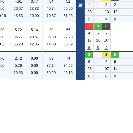
F0
4.61
3.47
54
52
1
5
2
績
L0
26.67
13.33
40.74
50.00
.03
.13
.13
0.16
43.33
20.00
70.37
81.25
１
４
６
3
8
8
F0
5.72
5.14
29
55
4
6
2
L0
35.77
28.57
36.00
27.78
.17
.26
.07
0.17
56.20
42.86
44.00
38.89
６
５
２
2
3
8
F0
2.42
0.00
59
74
6
6
6
L0
5.26
0.00
32.14
34.62
.26
.07
.14
-
10.53
0.00
39.29
46.15
６
６
６