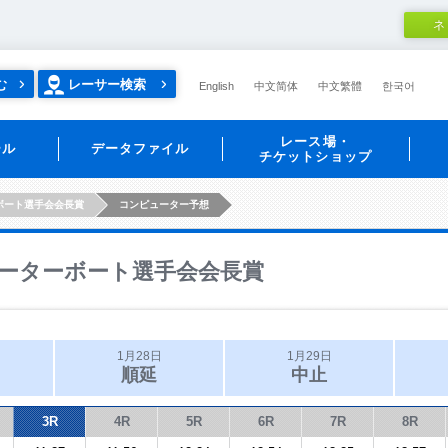
ネ
む
レーサー検索
English
中文简体
中文繁體
한국어
レース場・
ール
データファイル
チケットショップ
ボート選手会会長賞
コンピューター予想
ーターボート選手会会長賞
1月28日
1月29日
順延
中止
3R
4R
5R
6R
7R
8R