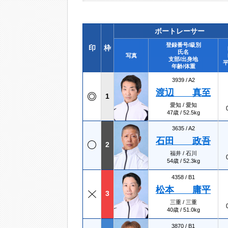
ボートレーサー
登録番号/級別
印
枠
氏名
写真
支部/出身地
平
年齢/体重
3939 /
A2
渡辺 真至
1
愛知 / 愛知
47歳 / 52.5kg
3635 /
A2
石田 政吾
2
福井 / 石川
54歳 / 52.3kg
4358 /
B1
松本 庸平
3
三重 / 三重
40歳 / 51.0kg
3870 /
B1