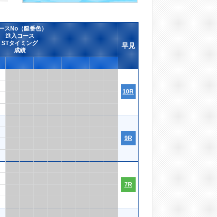
ースNo（艇番色）
進入コース
STタイミング
早見
成績
10R
9R
7R