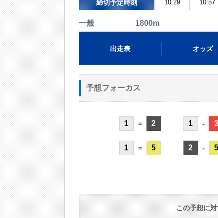
締切予定時刻
10:29
10:57
一般 1800m
出走表
オッズ
予想フォーカス
1
2
1
=
-
1
5
2
=
-
この予想に対