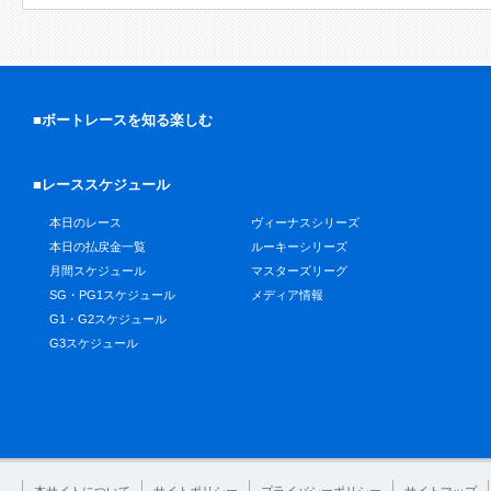
■ボートレースを知る楽しむ
■レーススケジュール
本日のレース
ヴィーナスシリーズ
本日の払戻金一覧
ルーキーシリーズ
月間スケジュール
マスターズリーグ
SG・PG1スケジュール
メディア情報
G1・G2スケジュール
G3スケジュール