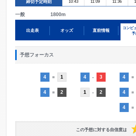
締切予定時刻
10:43
11:09
11:36
1
一般 1800m
コンピ
出走表
オッズ
直前情報
予
予想フォーカス
4
1
4
3
4
=
-
=
4
2
1
2
4
=
-
=
4
=
この予想に対する自信度は