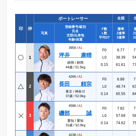
ボートレーサー
全国
登録番号/級別
印
枠
F数
勝率
氏名
写真
L数
2連率
2
支部/出身地
平均ST
3連率
3
年齢/体重
3959 /
A1
F0
6.77
7
坪井 康晴
1
L0
38.39
5
静岡 / 静岡
0.15
61.61
7
44歳 / 51.5kg
4266 /
A1
F0
6.88
7
長田 頼宗
2
L0
48.74
6
東京 / 神奈川
0.14
65.55
8
37歳 / 52.0kg
4586 /
A1
F0
7.82
7
磯部 誠
3
L0
57.69
5
愛知 / 愛知
0.14
74.62
7
31歳 / 52.0kg
4238 /
A1