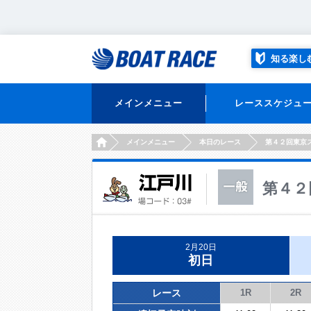
知る楽し
メインメニュー
レーススケジュ
HOME
メインメニュー
本日のレース
第４２回東京
第４２
2月20日
初日
レース
1R
2R