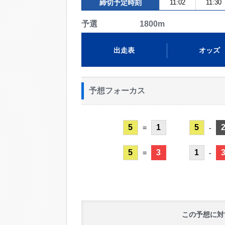
締切予定時刻
11:02
11:30
予選 1800m
出走表
オッズ
予想フォーカス
5
1
5
=
-
5
3
1
=
-
この予想に対