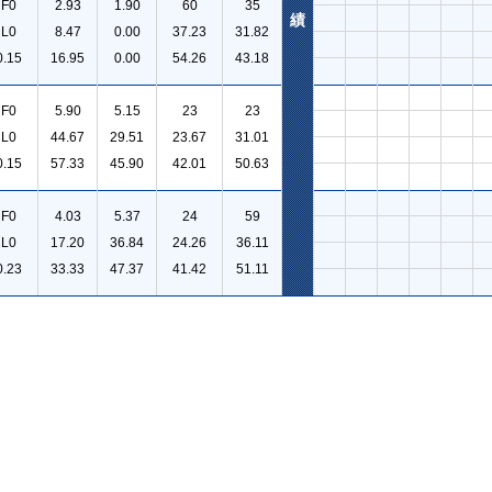
F0
2.93
1.90
60
35
績
L0
8.47
0.00
37.23
31.82
0.15
16.95
0.00
54.26
43.18
F0
5.90
5.15
23
23
L0
44.67
29.51
23.67
31.01
0.15
57.33
45.90
42.01
50.63
F0
4.03
5.37
24
59
L0
17.20
36.84
24.26
36.11
0.23
33.33
47.37
41.42
51.11