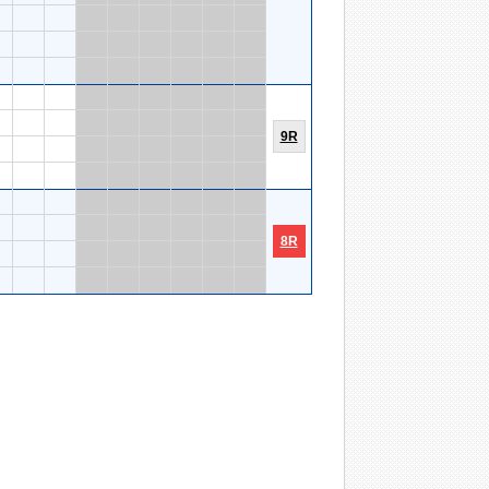
9R
8R