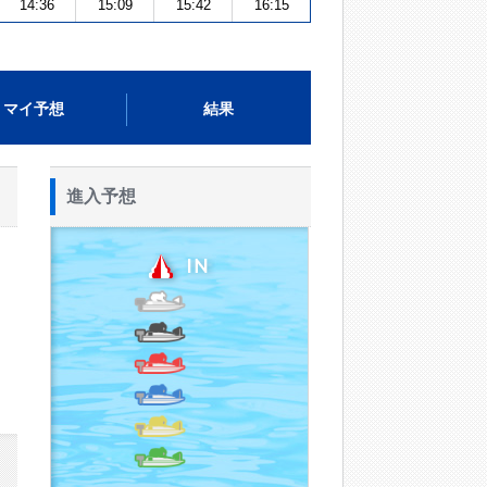
14:36
15:09
15:42
16:15
マイ予想
結果
進入予想