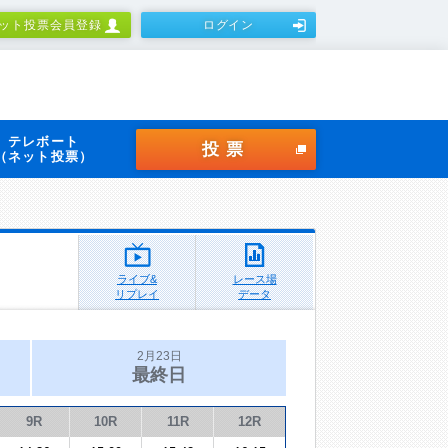
ット投票会員登録
ログイン
テレボート
投票
（ネット投票）
ライブ&
レース場
リプレイ
データ
2月23日
最終日
9R
10R
11R
12R