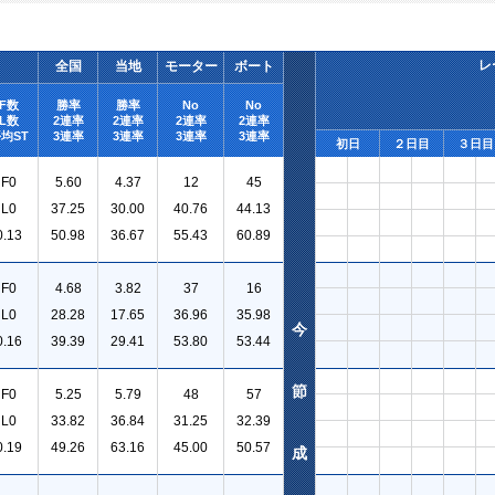
レ
全国
当地
モーター
ボート
F数
勝率
勝率
No
No
L数
2連率
2連率
2連率
2連率
均ST
3連率
3連率
3連率
3連率
初日
２日目
３日目
F0
5.60
4.37
12
45
L0
37.25
30.00
40.76
44.13
0.13
50.98
36.67
55.43
60.89
F0
4.68
3.82
37
16
L0
28.28
17.65
36.96
35.98
今
0.16
39.39
29.41
53.80
53.44
節
F0
5.25
5.79
48
57
L0
33.82
36.84
31.25
32.39
0.19
49.26
63.16
45.00
50.57
成