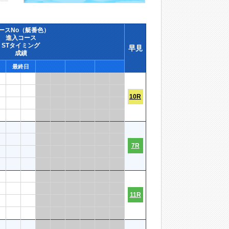
ースNo（艇番色）
進入コース
STタイミング
早見
成績
最終日
10R
7R
11R