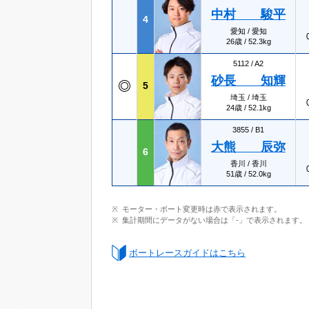
中村 駿平
4
愛知 / 愛知
26歳 / 52.3kg
5112 /
A2
砂長 知輝
5
埼玉 / 埼玉
24歳 / 52.1kg
3855 /
B1
大熊 辰弥
6
香川 / 香川
51歳 / 52.0kg
モーター・ボート変更時は赤で表示されます。
集計期間にデータがない場合は「-」で表示されます。
ボートレースガイドはこちら