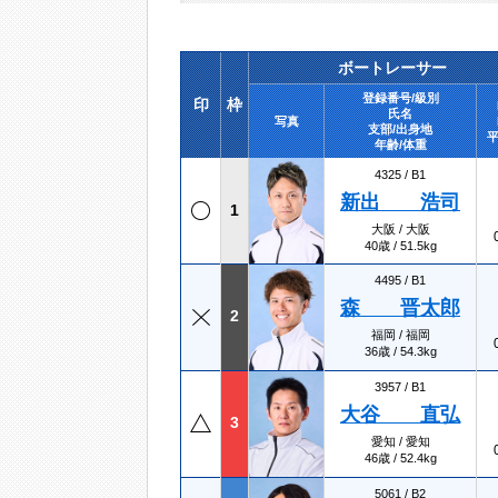
ボートレーサー
登録番号/級別
印
枠
氏名
写真
支部/出身地
平
年齢/体重
4325 /
B1
新出 浩司
1
大阪 / 大阪
40歳 / 51.5kg
4495 /
B1
森 晋太郎
2
福岡 / 福岡
36歳 / 54.3kg
3957 /
B1
大谷 直弘
3
愛知 / 愛知
46歳 / 52.4kg
5061 /
B2