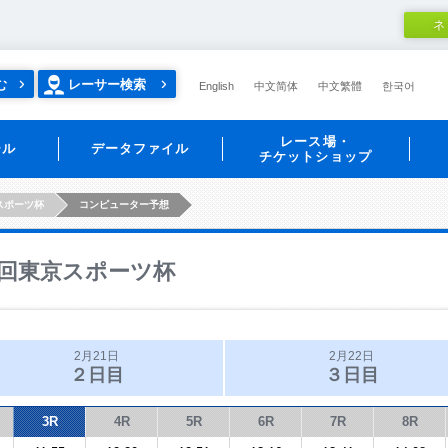
ネ
む
レーサー検索
English
中文简体
中文繁體
한국어
レース場・
ール
データファイル
チケットショップ
スポーツ杯
コンピューター予想
回東京スポーツ杯
2月21日
2月22日
２日目
３日目
3R
4R
5R
6R
7R
8R