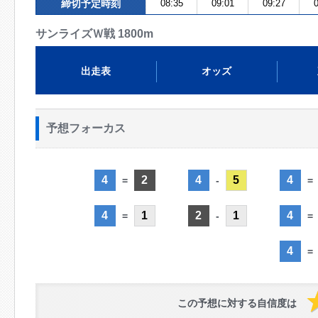
締切予定時刻
08:35
09:01
09:27
0
サンライズＷ戦 1800m
出走表
オッズ
予想フォーカス
4
2
4
5
4
=
-
=
4
1
2
1
4
=
-
=
4
=
この予想に対する自信度は