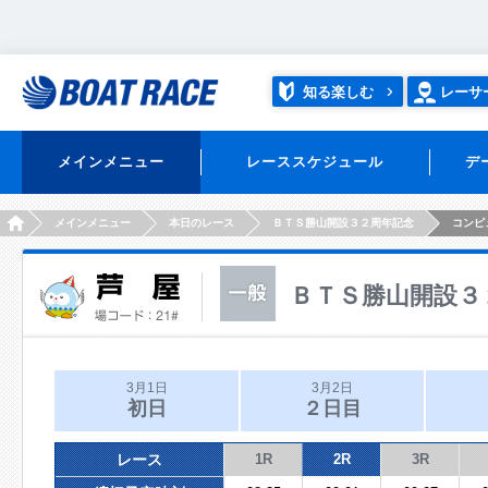
知る楽しむ
レーサ
メインメニュー
レーススケジュール
デ
HOME
メインメニュー
本日のレース
ＢＴＳ勝山開設３２周年記念
コンピ
ＢＴＳ勝山開設３
3月1日
3月2日
初日
２日目
レース
1R
2R
3R