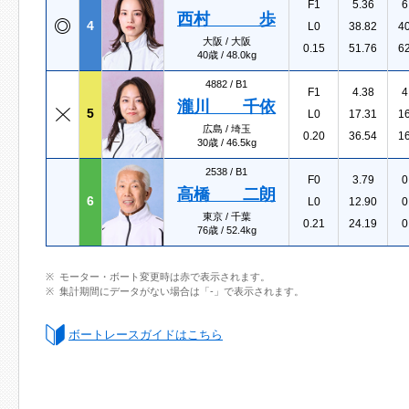
F1
5.36
6
西村 歩
4
L0
38.82
4
大阪 / 大阪
0.15
51.76
6
40歳 / 48.0kg
4882 /
B1
F1
4.38
4
瀧川 千依
5
L0
17.31
1
広島 / 埼玉
0.20
36.54
1
30歳 / 46.5kg
2538 /
B1
F0
3.79
0
高橋 二朗
6
L0
12.90
0
東京 / 千葉
0.21
24.19
0
76歳 / 52.4kg
モーター・ボート変更時は赤で表示されます。
集計期間にデータがない場合は「-」で表示されます。
ボートレースガイドはこちら