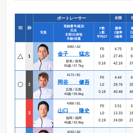
ボートレーサー
全国
登録番号/級別
印
枠
F数
勝率
氏名
写真
L数
2連率
2
支部/出身地
平均ST
3連率
3
年齢/体重
3482 /
A2
F0
4.75
3
金子 猛志
1
L0
27.45
6
群馬 / 群馬
0.16
42.16
3
55歳 / 57.7kg
4173 /
B1
F0
4.44
4
岡谷 健吾
2
L0
29.76
2
広島 / 広島
0.18
40.48
4
43歳 / 55.8kg
4368 /
B1
F0
3.51
3
山口 隆史
3
L0
13.33
1
福岡 / 福岡
0.19
24.00
2
40歳 / 53.4kg
4243 /
A2