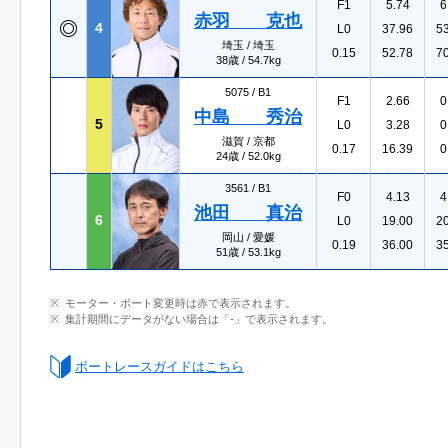
F1
5.74
6
赤羽 克也
4
L0
37.96
5
埼玉 / 埼玉
0.15
52.78
7
38歳 / 54.7kg
5075 /
B1
F1
2.66
0
中島 秀治
5
L0
3.28
0
滋賀 / 京都
0.17
16.39
0
24歳 / 52.0kg
3561 /
B1
F0
4.13
4
池田 真治
6
L0
19.00
2
岡山 / 愛媛
0.19
36.00
3
51歳 / 53.1kg
モーター・ボート変更時は赤で表示されます。
集計期間にデータがない場合は「-」で表示されます。
ボートレースガイドはこちら