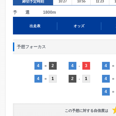
締切予定時刻
10:27
10:55
11:23
予 選 1800m
出走表
オッズ
予想フォーカス
4
2
4
3
4
=
-
=
4
1
2
1
4
=
-
=
4
=
この予想に対する自信度は