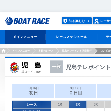
知る楽しむ
レーサ
メインメニュー
レーススケジュール
デ
HOME
メインメニュー
本日のレース
児島テレポイント倶楽部杯
コンピュ
児島テレポイント
3月16日
3月17日
初日
２日目
レース
1R
2R
3R