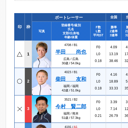
ボートレーサー
全国
登録番号/級別
印
枠
F数
勝率
氏名
写真
L数
2連率
2
支部/出身地
平均ST
3連率
3
年齢/体重
4708 /
B1
F0
4.09
4
半田 尚也
1
L0
13.19
1
広島 / 広島
0.18
38.46
3
30歳 / 54.0kg
4023 /
B1
F0
4.16
4
柴田 友和
2
L0
18.89
5
福岡 / 福岡
0.18
33.33
3
42歳 / 51.0kg
3521 /
B2
F0
3.39
3
今村 賢二郎
3
L0
7.14
1
福岡 / 熊本
0.21
26.79
3
51歳 / 57.3kg
4191 /
A1