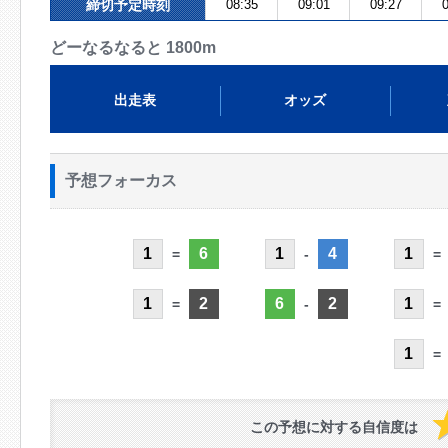
締切予定時刻
08:35
09:01
09:27
0
どーなるなると 1800m
出走表
オッズ
予想フォーカス
1
6
1
4
1
=
-
=
1
2
6
2
1
=
-
=
1
=
この予想に対する自信度は