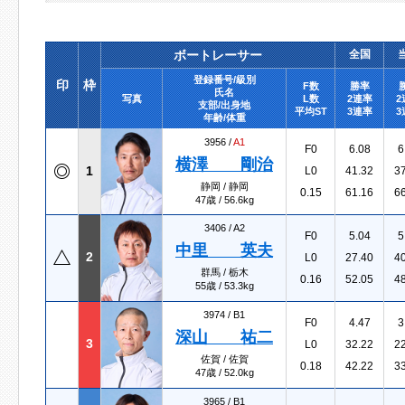
ボートレーサー
全国
登録番号/級別
印
枠
F数
勝率
氏名
写真
L数
2連率
2
支部/出身地
平均ST
3連率
3
年齢/体重
3956 /
A1
F0
6.08
6
横澤 剛治
1
L0
41.32
3
静岡 / 静岡
0.15
61.16
6
47歳 / 56.6kg
3406 /
A2
F0
5.04
5
中里 英夫
2
L0
27.40
4
群馬 / 栃木
0.16
52.05
4
55歳 / 53.3kg
3974 /
B1
F0
4.47
3
深山 祐二
3
L0
32.22
2
佐賀 / 佐賀
0.18
42.22
3
47歳 / 52.0kg
3965 /
B1