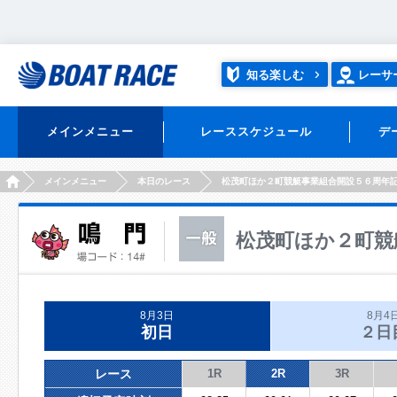
知る楽しむ
レーサ
メインメニュー
レーススケジュール
デ
HOME
メインメニュー
本日のレース
松茂町ほか２町競艇事業組合開設５６周年
松茂町ほか２町競
8月3日
8月4
初日
２日
レース
1R
2R
3R