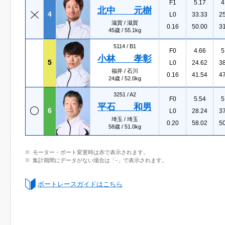
F1
5.17
4
北中 元樹
4
L0
33.33
2
滋賀 / 滋賀
0.16
50.00
3
45歳 / 55.1kg
5114 /
B1
F0
4.66
5
小林 孝彰
5
L0
24.62
3
福井 / 石川
0.16
41.54
4
24歳 / 52.0kg
3251 /
A2
F0
5.54
5
平石 和男
6
L0
28.24
3
埼玉 / 埼玉
0.20
58.02
5
58歳 / 51.0kg
モーター・ボート変更時は赤で表示されます。
集計期間にデータがない場合は「-」で表示されます。
ボートレースガイドはこちら