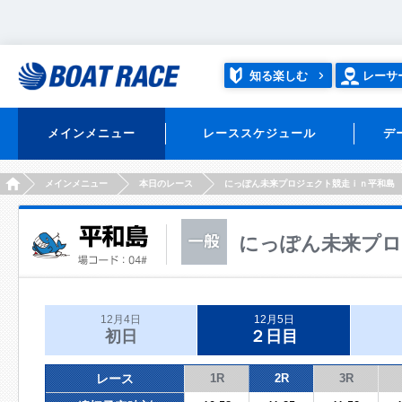
知る楽しむ
レーサ
メインメニュー
レーススケジュール
デ
HOME
メインメニュー
本日のレース
にっぽん未来プロジェクト競走ｉｎ平和島
にっぽん未来プロ
12月4日
12月5日
初日
２日目
レース
1R
2R
3R