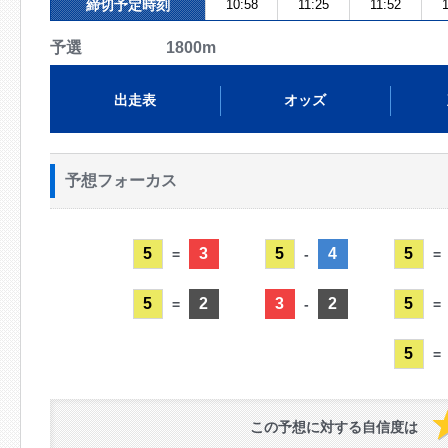
締切予定時刻
10:58
11:25
11:52
1
予選 1800m
出走表
オッズ
予想フォーカス
5
3
5
4
5
=
-
=
5
2
3
2
5
=
-
=
5
=
この予想に対する自信度は