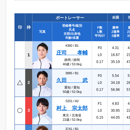
ボートレーサー
全国
登録番号/級別
印
枠
F数
勝率
氏名
写真
L数
2連率
2
支部/出身地
平均ST
3連率
3
年齢/体重
4360 /
B1
F0
4.31
4
庄司 孝輔
1
L0
16.67
2
静岡 / 静岡
0.17
35.19
4
40歳 / 53.0kg
3885 /
B1
F0
5.54
5
久田 武
2
L0
34.18
2
愛知 / 愛知
0.17
56.96
5
50歳 / 52.0kg
5201 /
A2
F1
4.83
4
村上 宗太郎
3
L0
30.95
2
東京 / 北海道
0.15
44.05
4
22歳 / 52.0kg
3741 /
B1