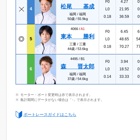
F0
4.27
0
松尾 基成
4
L0
21.95
0
福岡 / 福岡
0.18
36.59
0
50歳 / 55.9kg
4066 /
A1
F0
6.45
6
東本 勝利
5
L0
48.65
5
三重 / 三重
0.18
70.27
7
44歳 / 53.6kg
4495 /
B1
F0
3.94
0
森 晋太郎
6
L0
18.52
0
福岡 / 福岡
0.14
33.33
0
37歳 / 54.6kg
モーター・ボート変更時は赤で表示されます。
集計期間にデータがない場合は「-」で表示されます。
ボートレースガイドはこちら