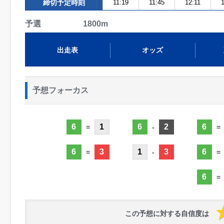
締切予定時刻
11:19
11:45
12:11
1
予選 1800m
出走表
オッズ
予想フォーカス
6
1
6
2
6
=
-
=
6
3
1
3
6
=
-
=
6
=
この予想に対する自信度は