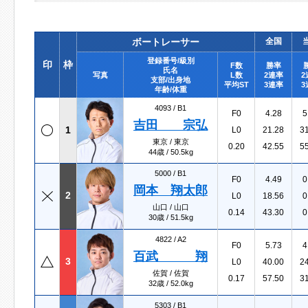
ボートレーサー
全国
登録番号/級別
印
枠
F数
勝率
氏名
写真
L数
2連率
2
支部/出身地
平均ST
3連率
3
年齢/体重
4093 /
B1
F0
4.28
5
吉田 宗弘
1
L0
21.28
3
東京 / 東京
0.20
42.55
5
44歳 / 50.5kg
5000 /
B1
F0
4.49
0
岡本 翔太郎
2
L0
18.56
0
山口 / 山口
0.14
43.30
0
30歳 / 51.5kg
4822 /
A2
F0
5.73
4
百武 翔
3
L0
40.00
2
佐賀 / 佐賀
0.17
57.50
3
32歳 / 52.0kg
5303 /
B1