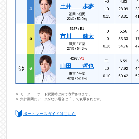
F0
4.83
4
土井 歩夢
4
L0
28.09
2
福岡 / 福岡
0.15
48.31
4
22歳 / 52.0kg
5157 /
B1
F0
5.56
4
市川 健太
5
L0
33.33
1
滋賀 / 京都
0.16
54.76
4
27歳 / 54.3kg
4297 /
A1
F1
6.59
6
山田 哲也
6
L0
47.92
4
東京 / 千葉
0.10
60.42
5
42歳 / 52.1kg
モーター・ボート変更時は赤で表示されます。
集計期間にデータがない場合は「-」で表示されます。
ボートレースガイドはこちら