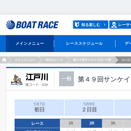
知る楽しむ
レーサ
メインメニュー
レーススケジュール
デ
HOME
メインメニュー
本日のレース
第４９回サンケイスポーツ杯
コンピ
第４９回サンケイ
5月7日
5月8日
初日
２日目
レース
1R
2R
3R