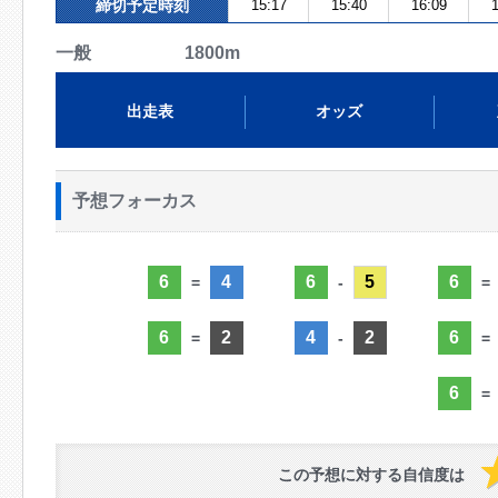
締切予定時刻
15:17
15:40
16:09
1
一般 1800m
出走表
オッズ
予想フォーカス
6
4
6
5
6
=
-
=
6
2
4
2
6
=
-
=
6
=
この予想に対する自信度は