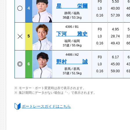
F0
5.50
6
星 栄爾
4
L0
40.00
4
静岡 / 福島
0.16
57.39
6
38歳 / 53.1kg
4395 /
B1
F0
4.95
5
下河 雅史
5
L0
28.74
3
福岡 / 福岡
0.16
49.43
6
37歳 / 55.6kg
4486 /
A2
F0
6.17
6
野村 誠
6
L0
45.00
4
群馬 / 群馬
0.16
59.00
6
37歳 / 51.5kg
モーター・ボート変更時は赤で表示されます。
集計期間にデータがない場合は「-」で表示されます。
ボートレースガイドはこちら