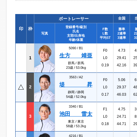
ボートレーサー
全国
登録番号/級別
印
枠
F数
勝率
氏名
写真
L数
2連率
2
支部/出身地
平均ST
3連率
3
年齢/体重
5090 /
B1
F0
4.73
4
生方 靖亜
1
L0
29.41
2
群馬 / 群馬
0.19
42.16
3
23歳 / 53.0kg
3563 /
A2
F0
5.06
6
堤 昇
2
L0
29.37
4
静岡 / 静岡
0.17
46.03
6
54歳 / 52.0kg
3340 /
B1
F1
4.75
3
池田 雷太
3
L0
24.71
8
東京 / 東京
0.18
44.71
2
58歳 / 53.2kg
4216 /
B1