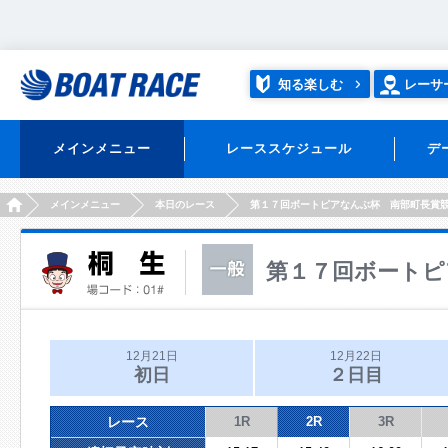
知る楽しむ
レーサ
メインメニュー
レーススケジュール
デ
HOME
メインメニュー
本日のレース
第１７回ボートピアなんぶ杯 南部町長賞
第１７回ボートピ
12月21日
12月22日
初日
２日目
レース
1R
2R
3R