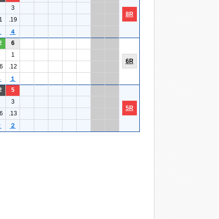
1
3
8R
1
.19
１
４
2
6
6
1
6R
6
.12
４
１
2
5
2
3
5R
6
.13
２
２