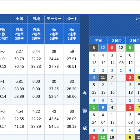
レ
全国
当地
モーター
ボート
F数
勝率
勝率
No
No
L数
2連率
2連率
2連率
2連率
均ST
3連率
3連率
3連率
3連率
初日
２日目
３日目
8
12
8
12
9
F0
7.27
6.44
39
59
4
4
3
1
6
L0
53.79
22.22
24.44
27.91
.13
.12
.14
.08
.12
0.13
70.45
33.33
37.78
46.51
２
２
３
１
４
4
11
7
2
F1
5.81
0.00
30
33
5
2
1
3
L0
38.89
0.00
37.25
28.30
.23
.19
.16
.18
.1
今
0.14
58.89
0.00
52.94
56.60
６
６
１
２
1
9
4
1
節
F0
4.54
4.22
43
60
6
4
1
3
L0
22.55
22.22
43.64
26.09
.24
.04
.13
.08
.0
0.17
41.18
38.89
54.55
39.13
成
６
３
４
１
5
12
10
6
1