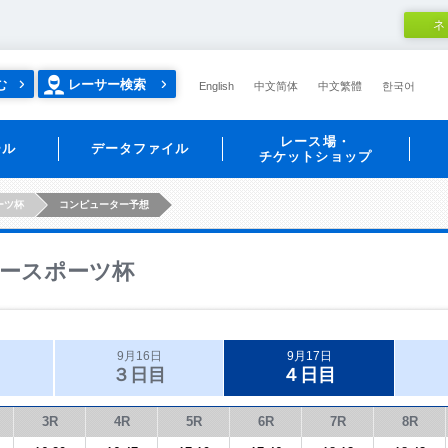
ネ
む
レーサー検索
English
中文简体
中文繁體
한국어
レース場・
ール
データファイル
チケットショップ
ーツ杯
コンピューター予想
ースポーツ杯
9月16日
9月17日
３日目
４日目
3R
4R
5R
6R
7R
8R