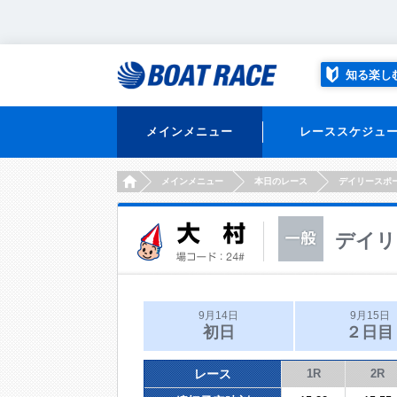
知る楽し
メインメニュー
レーススケジュ
HOME
メインメニュー
本日のレース
デイリースポ
デイリ
9月14日
9月15日
初日
２日目
レース
1R
2R