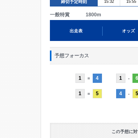
締切予定時刻
15:32
15:55
一般特賞 1800m
出走表
オッズ
予想フォーカス
1
4
1
=
-
1
5
4
=
-
この予想に対