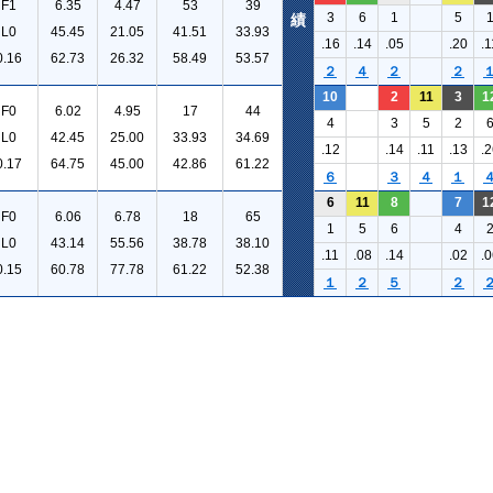
F1
6.35
4.47
53
39
3
6
1
5
績
L0
45.45
21.05
41.51
33.93
.16
.14
.05
.20
.1
0.16
62.73
26.32
58.49
53.57
２
４
２
２
10
2
11
3
1
F0
6.02
4.95
17
44
4
3
5
2
L0
42.45
25.00
33.93
34.69
.12
.14
.11
.13
.2
0.17
64.75
45.00
42.86
61.22
６
３
４
１
6
11
8
7
1
F0
6.06
6.78
18
65
1
5
6
4
L0
43.14
55.56
38.78
38.10
.11
.08
.14
.02
.0
0.15
60.78
77.78
61.22
52.38
１
２
５
２