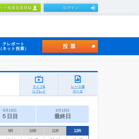
ット投票会員登録
ログイン
テレボート
投票
（ネット投票）
ライブ&
レース場
リプレイ
データ
9月18日
9月19日
５日目
最終日
9R
10R
11R
12R