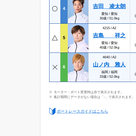
吉田 凌太朗
4
愛知 / 愛知
30歳 / 51.0kg
4215 /
A2
吉島 祥之
5
愛知 / 愛知
40歳 / 52.0kg
4640 /
A2
山ノ内 雅人
6
福岡 / 福岡
33歳 / 52.0kg
モーター・ボート変更時は赤で表示されます。
集計期間にデータがない場合は「-」で表示されます。
ボートレースガイドはこちら