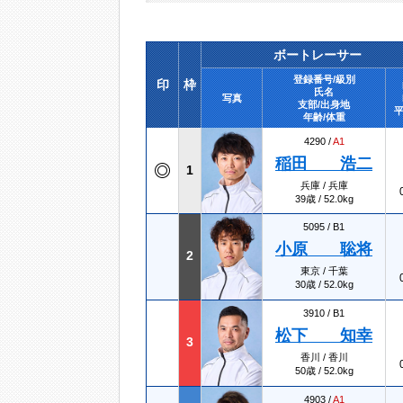
ボートレーサー
登録番号/級別
印
枠
氏名
写真
支部/出身地
平
年齢/体重
4290 /
A1
稲田 浩二
1
兵庫 / 兵庫
39歳 / 52.0kg
5095 /
B1
小原 聡将
2
東京 / 千葉
30歳 / 52.0kg
3910 /
B1
松下 知幸
3
香川 / 香川
50歳 / 52.0kg
4903 /
A1