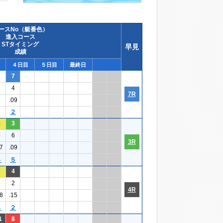
ースNo（艇番色）
進入コース
STタイミング
早見
成績
４日目
５日目
最終日
7
4
7R
.09
２
8
3
5
6
3R
7
.09
５
５
7
4
5
2
4R
8
.15
４
２
1
8