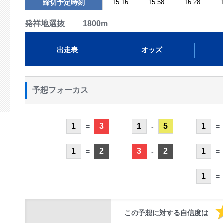
締切予定時刻
15:16
15:58
16:28
1
発祥地選抜 1800m
出走表
オッズ
予想フォーカス
1
3
1
5
1
=
-
=
1
2
3
2
1
=
-
=
1
=
この予想に対する自信度は