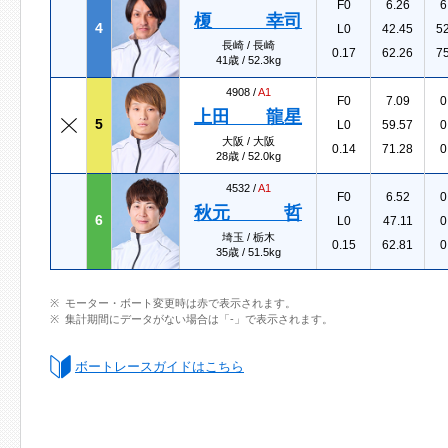
F0
6.26
6
榎 幸司
4
L0
42.45
5
長崎 / 長崎
0.17
62.26
7
41歳 / 52.3kg
4908 /
A1
F0
7.09
0
上田 龍星
5
L0
59.57
0
大阪 / 大阪
0.14
71.28
0
28歳 / 52.0kg
4532 /
A1
F0
6.52
0
秋元 哲
6
L0
47.11
0
埼玉 / 栃木
0.15
62.81
0
35歳 / 51.5kg
モーター・ボート変更時は赤で表示されます。
集計期間にデータがない場合は「-」で表示されます。
ボートレースガイドはこちら