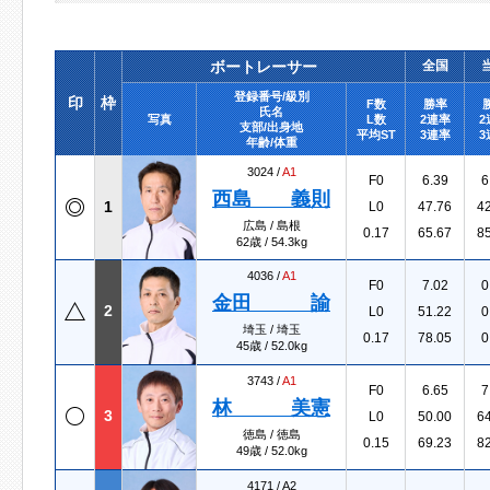
ボートレーサー
全国
登録番号/級別
印
枠
F数
勝率
氏名
写真
L数
2連率
2
支部/出身地
平均ST
3連率
3
年齢/体重
3024 /
A1
F0
6.39
6
西島 義則
1
L0
47.76
4
広島 / 島根
0.17
65.67
8
62歳 / 54.3kg
4036 /
A1
F0
7.02
0
金田 諭
2
L0
51.22
0
埼玉 / 埼玉
0.17
78.05
0
45歳 / 52.0kg
3743 /
A1
F0
6.65
7
林 美憲
3
L0
50.00
6
徳島 / 徳島
0.15
69.23
8
49歳 / 52.0kg
4171 /
A2