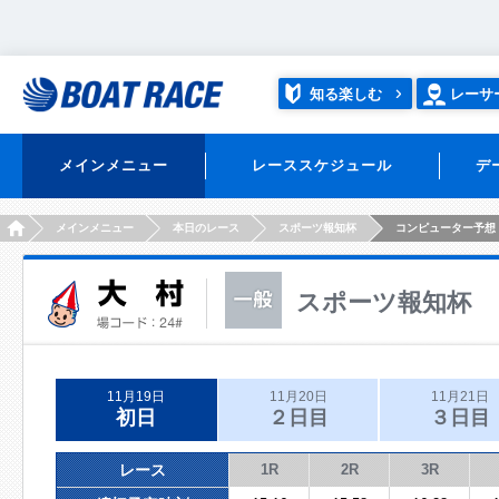
知る楽しむ
レーサ
メインメニュー
レーススケジュール
デ
HOME
メインメニュー
本日のレース
スポーツ報知杯
コンピューター予想
スポーツ報知杯
11月19日
11月20日
11月21日
初日
２日目
３日目
レース
1R
2R
3R