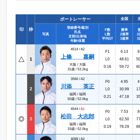
ボートレーサー
全国
登録番号/級別
印
枠
F数
勝率
氏名
写真
L数
2連率
2
支部/出身地
平均ST
3連率
3
年齢/体重
4514 /
A2
F1
6.13
6
上條 嘉嗣
1
L0
48.61
5
大阪 / 大阪
0.16
59.72
6
31歳 / 53.2kg
3566 /
A2
F0
4.95
4
川添 英正
2
L0
30.99
1
福岡 / 福岡
0.21
47.18
3
50歳 / 52.0kg
4544 /
A1
F0
7.53
8
松田 大志郎
3
L0
62.50
7
福岡 / 福岡
0.19
78.29
8
33歳 / 52.0kg
4099 /
A2