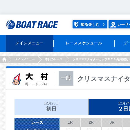
知る楽しむ
レーサ
メインメニュー
レーススケジュール
デ
HOME
メインメニュー
本日のレース
クリスマスナイターカップＢＴＳ長洲開設
クリスマスナイタ
12月23日
12月2
初日
２日
レース
1R
2R
3R