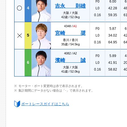
F0
6.00
6
吉永 則雄
4
L0
42.28
4
大阪 / 大阪
0.16
59.35
6
42歳 / 52.0kg
4348 /
A1
F0
5.87
6
宮崎 奨
5
L0
34.02
4
香川 / 香川
0.16
64.95
6
35歳 / 54.5kg
4082 /
A2
F0
5.89
4
濱崎 誠
6
L0
41.91
2
大阪 / 大阪
0.16
58.82
4
41歳 / 52.0kg
モーター・ボート変更時は赤で表示されます。
集計期間にデータがない場合は「-」で表示されます。
ボートレースガイドはこちら