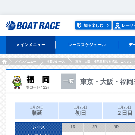
知る楽しむ
レーサ
メインメニュー
レーススケジュール
デ
HOME
メインメニュー
本日のレース
東京・大阪・福岡三都市対抗戦 ニッカン
東京・大阪・福岡
1月24日
1月25日
1月26日
順延
初日
２日目
レース
1R
2R
3R