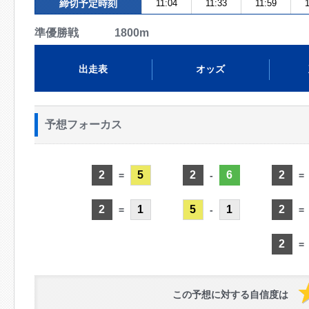
締切予定時刻
11:04
11:33
11:59
1
準優勝戦 1800m
出走表
オッズ
予想フォーカス
2
5
2
6
2
=
-
=
2
1
5
1
2
=
-
=
2
=
この予想に対する自信度は