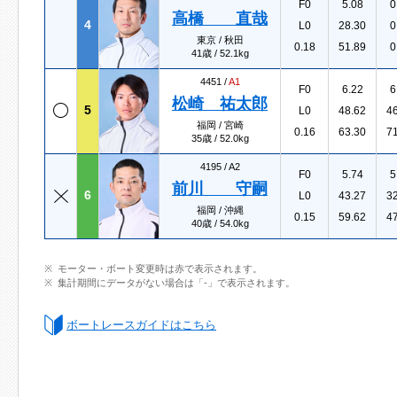
F0
5.08
0
高橋 直哉
4
L0
28.30
0
東京 / 秋田
0.18
51.89
0
41歳 / 52.1kg
4451 /
A1
F0
6.22
6
松崎 祐太郎
5
L0
48.62
4
福岡 / 宮崎
0.16
63.30
7
35歳 / 52.0kg
4195 /
A2
F0
5.74
5
前川 守嗣
6
L0
43.27
3
福岡 / 沖縄
0.15
59.62
4
40歳 / 54.0kg
モーター・ボート変更時は赤で表示されます。
集計期間にデータがない場合は「-」で表示されます。
ボートレースガイドはこちら