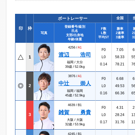
ボートレーサー
全国
登録番号/級別
印
枠
F数
勝率
氏名
写真
L数
2連率
2
支部/出身地
平均ST
3連率
3
年齢/体重
4256 /
A1
F0
7.05
6
渡辺 浩司
1
L0
58.33
5
福岡 / 大分
0.14
78.21
7
39歳 / 52.0kg
3876 /
A1
F0
6.68
6
中辻 崇人
2
L0
49.53
5
福岡 / 福岡
0.16
66.36
6
45歳 / 52.9kg
4639 /
B1
F0
4.31
2
雑賀 勇貴
3
L0
28.24
1
大阪 / 大阪
0.17
31.76
1
32歳 / 53.9kg
4245 /
B1