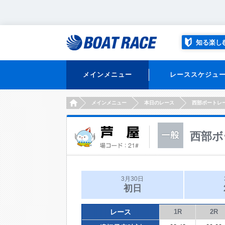
知る楽し
メインメニュー
レーススケジュ
HOME
メインメニュー
本日のレース
西部ボートレ
西部ボ
3月30日
初日
レース
1R
2R