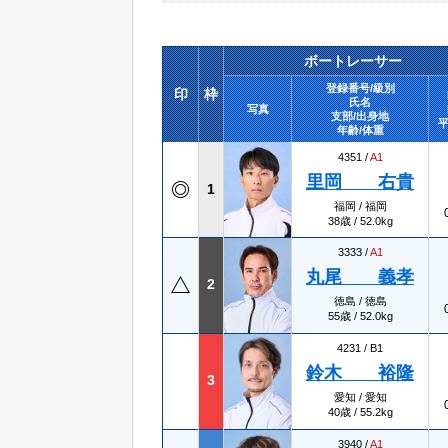
ボートレーサー
登録番号/級別
印
枠
氏名
写真
支部/出身地
平
年齢/体重
4351 /
A1
里岡 右貴
1
福岡 / 福岡
38歳 / 52.0kg
3333 /
A1
丸尾 義孝
2
徳島 / 徳島
55歳 / 52.0kg
4231 /
B1
鈴木 裕隆
3
愛知 / 愛知
40歳 / 55.2kg
3940 /
A1