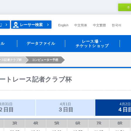
ネ
む
レーサー検索
English
中文简体
中文繁體
한국어
レース場・
ール
データファイル
チケットショップ
ース記者クラブ杯
コンピューター予想
ートレース記者クラブ杯
3月31日
4月1日
4月2日
２日目
３日目
４日
3R
4R
5R
6R
7R
8R