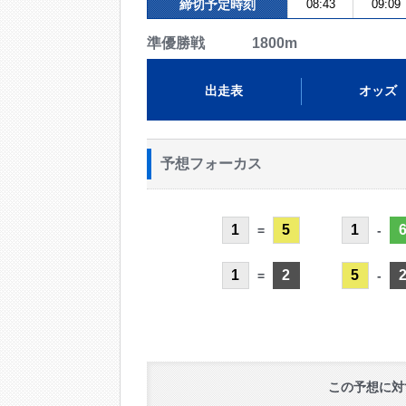
締切予定時刻
08:43
09:09
準優勝戦 1800m
出走表
オッズ
予想フォーカス
1
5
1
=
-
1
2
5
=
-
この予想に対