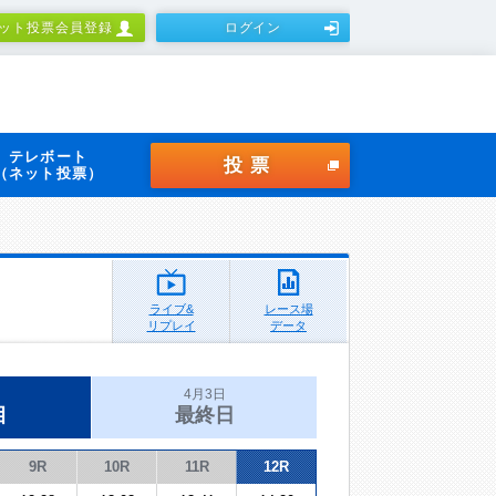
ット投票会員登録
ログイン
テレボート
投票
（ネット投票）
ライブ&
レース場
リプレイ
データ
4月3日
目
最終日
9R
10R
11R
12R