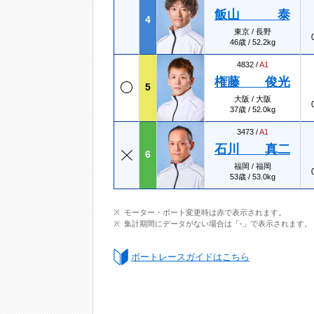
飯山 泰
4
東京 / 長野
46歳 / 52.2kg
4832 /
A1
権藤 俊光
5
大阪 / 大阪
37歳 / 52.0kg
3473 /
A1
石川 真二
6
福岡 / 福岡
53歳 / 53.0kg
モーター・ボート変更時は赤で表示されます。
集計期間にデータがない場合は「-」で表示されます。
ボートレースガイドはこちら