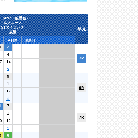
ースNo（艇番色）
進入コース
STタイミング
早見
成績
４日目
最終日
0
2
1
4
2R
7
.14
１
２
9
1
9R
.17
１
1
7
4
1
7R
0
.12
１
１
0
6