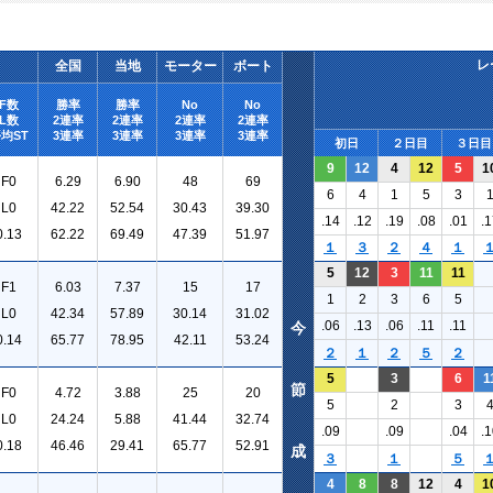
レ
全国
当地
モーター
ボート
F数
勝率
勝率
No
No
L数
2連率
2連率
2連率
2連率
均ST
3連率
3連率
3連率
3連率
初日
２日目
３日目
9
12
4
12
5
1
F0
6.29
6.90
48
69
6
4
1
5
3
L0
42.22
52.54
30.43
39.30
.14
.12
.19
.08
.01
.1
0.13
62.22
69.49
47.39
51.97
１
３
２
４
１
5
12
3
11
11
F1
6.03
7.37
15
17
1
2
3
6
5
L0
42.34
57.89
30.14
31.02
.06
.13
.06
.11
.11
今
0.14
65.77
78.95
42.11
53.24
２
１
２
５
２
5
3
6
1
節
F0
4.72
3.88
25
20
5
2
3
L0
24.24
5.88
41.44
32.74
.09
.09
.04
.1
0.18
46.46
29.41
65.77
52.91
成
３
１
５
4
8
8
12
4
1