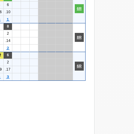
4
6
6R
6
.10
３
１
8
2
8R
.14
２
2
6
2
2
6R
9
.17
５
３