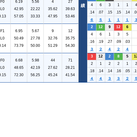
F0
6.19
5.56
4
27
4
6
3
1
1
績
L0
42.95
22.22
35.62
39.63
.14
.07
.15
.15
.14
.0
0.13
57.05
33.33
47.95
53.46
６
５
１
１
１
2
12
9
12
6
F1
6.95
5.67
9
12
4
6
1
3
5
L0
50.49
27.78
32.76
35.75
.16
.19
.27
.09
.03
0.14
73.79
50.00
51.29
54.30
３
２
４
２
４
3
12
2
8
5
1
F0
6.68
5.98
44
71
2
1
2
2
1
L0
48.65
42.19
27.62
28.21
.18
.14
.14
.16
.05
.1
0.15
72.30
56.25
45.24
41.54
４
４
３
３
２