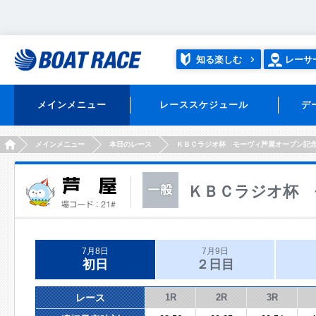
知る楽しむ
レーサ
メインメニュー
レーススケジュール
デ
HOME
メインメニュー
本日のレース
ＫＢＣラジオ杯 モーヴィ芦屋オープン記
ＫＢＣラジオ杯 
7月8日
7月9日
初日
２日目
レース
1R
2R
3R