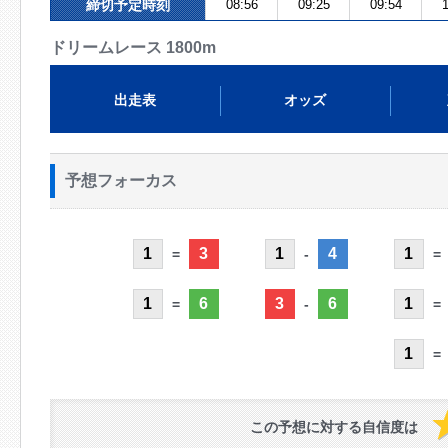
締切予定時刻
08:56
09:25
09:54
1
ドリームレース 1800m
出走表
オッズ
予想フォーカス
1
3
1
4
1
=
-
=
1
6
3
6
1
=
-
=
1
=
この予想に対する自信度は