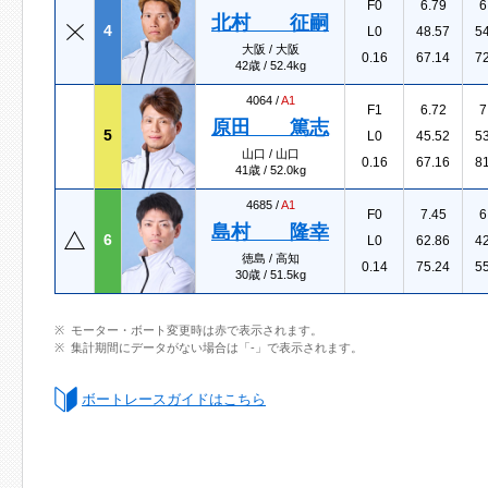
F0
6.79
6
北村 征嗣
4
L0
48.57
5
大阪 / 大阪
0.16
67.14
7
42歳 / 52.4kg
4064 /
A1
F1
6.72
7
原田 篤志
5
L0
45.52
5
山口 / 山口
0.16
67.16
8
41歳 / 52.0kg
4685 /
A1
F0
7.45
6
島村 隆幸
6
L0
62.86
4
徳島 / 高知
0.14
75.24
5
30歳 / 51.5kg
モーター・ボート変更時は赤で表示されます。
集計期間にデータがない場合は「-」で表示されます。
ボートレースガイドはこちら