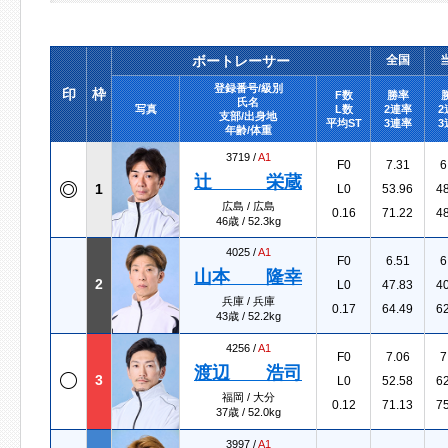
ボートレーサー
全国
登録番号/級別
印
枠
F数
勝率
氏名
写真
L数
2連率
2
支部/出身地
平均ST
3連率
3
年齢/体重
3719 /
A1
F0
7.31
6
辻 栄蔵
1
L0
53.96
4
広島 / 広島
0.16
71.22
4
46歳 / 52.3kg
4025 /
A1
F0
6.51
6
山本 隆幸
2
L0
47.83
4
兵庫 / 兵庫
0.17
64.49
6
43歳 / 52.2kg
4256 /
A1
F0
7.06
7
渡辺 浩司
3
L0
52.58
6
福岡 / 大分
0.12
71.13
7
37歳 / 52.0kg
3997 /
A1