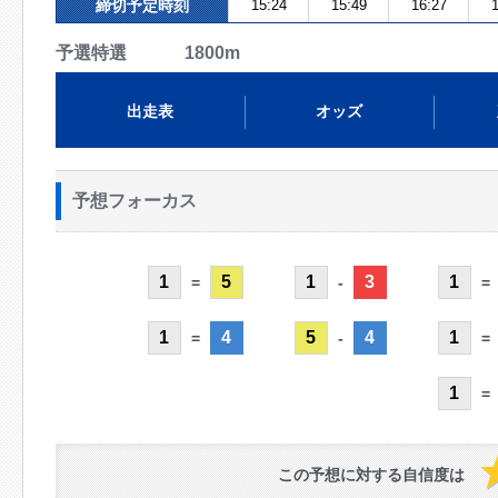
締切予定時刻
15:24
15:49
16:27
1
予選特選 1800m
出走表
オッズ
予想フォーカス
1
5
1
3
1
=
-
=
1
4
5
4
1
=
-
=
1
=
この予想に対する自信度は