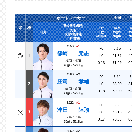
ボートレーサー
全国
登録番号/級別
印
枠
F数
勝率
氏名
写真
L数
2連率
2
支部/出身地
平均ST
3連率
3
年齢/体重
4350 /
A1
F0
7.65
7
篠崎 元志
1
L0
61.36
4
福岡 / 福岡
0.13
71.59
6
40歳 / 52.0kg
4360 /
A2
F0
5.81
5
庄司 孝輔
2
L0
33.00
3
静岡 / 静岡
0.18
59.00
5
41歳 / 52.6kg
5222 /
A1
F0
6.51
6
津田 陸翔
3
L0
46.15
4
広島 / 広島
0.17
70.33
6
25歳 / 52.2kg
3562 /
A2