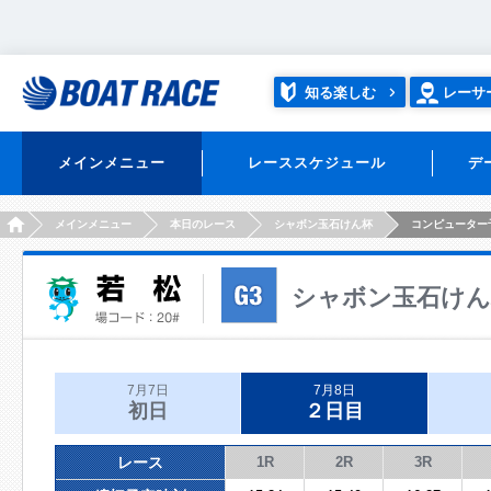
知る楽しむ
レーサ
メインメニュー
レーススケジュール
デ
HOME
メインメニュー
本日のレース
シャボン玉石けん杯
コンピューター
シャボン玉石けん
7月7日
7月8日
初日
２日目
レース
1R
2R
3R