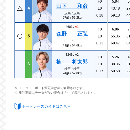
F0
5.84
5
山下 和彦
4
L0
43.48
2
広島 / 広島
0.18
59.13
4
57歳 / 52.2kg
4601 /
A1
F0
6.86
7
森野 正弘
5
L0
55.86
6
山口 / 山口
0.13
68.47
8
41歳 / 54.6kg
5246 /
A2
F0
5.26
4
楠 将太郎
6
L0
38.36
1
埼玉 / 埼玉
0.17
50.68
2
24歳 / 52.0kg
モーター・ボート変更時は赤で表示されます。
集計期間にデータがない場合は「-」で表示されます。
ボートレースガイドはこちら