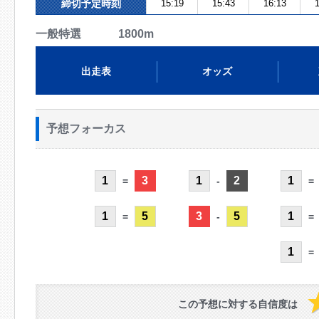
締切予定時刻
15:19
15:43
16:13
1
一般特選 1800m
出走表
オッズ
予想フォーカス
1
3
1
2
1
=
-
=
1
5
3
5
1
=
-
=
1
=
この予想に対する自信度は