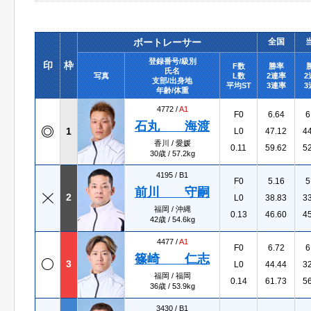
ボートレーサー
全国
登録番号/級別
印
枠
F数
勝率
氏名
写真
L数
2連率
2
支部/出身地
平均ST
3連率
3
年齢/体重
4772 /
A1
F0
6.64
6
石丸 海渡
1
L0
47.12
4
香川 / 愛媛
0.11
59.62
5
30歳 / 57.2kg
4195 /
B1
F0
5.16
5
前川 守嗣
2
L0
38.83
3
福岡 / 沖縄
0.13
46.60
4
42歳 / 54.6kg
4477 /
A1
F0
6.72
6
篠崎 仁志
3
L0
44.44
3
福岡 / 福岡
0.14
61.73
5
36歳 / 53.9kg
3430 /
B1