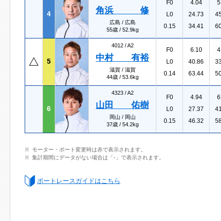
F0
4.04
5
角浜 修
4
L0
24.73
4
広島 / 広島
0.15
34.41
6
55歳 / 52.9kg
4012 /
A2
F0
6.10
4
中村 有裕
5
L0
40.86
3
滋賀 / 滋賀
0.14
63.44
5
44歳 / 53.6kg
4323 /
A2
F0
4.94
6
山田 佑樹
6
L0
27.37
4
岡山 / 岡山
0.15
46.32
5
37歳 / 54.2kg
モーター・ボート変更時は赤で表示されます。
集計期間にデータがない場合は「-」で表示されます。
ボートレースガイドはこちら