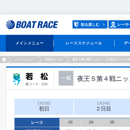
知る楽しむ
レーサ
メインメニュー
レーススケジュール
デ
HOME
メインメニュー
本日のレース
夜王Ｓ第４戦ニッカン・コム杯スピードス
夜王Ｓ第４戦ニッ
2月23日
2月24日
初日
２日目
レース
1R
2R
3R