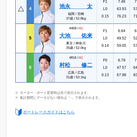
F1
7.46
7
池永 太
4
L0
63.93
5
福岡 / 宮崎
0.15
76.23
7
37歳 / 52.8kg
4468 /
A1
F1
6.64
6
大池 佑来
5
L0
49.52
5
東京 / 神奈川
0.14
59.05
5
35歳 / 52.0kg
4816 /
A1
F0
6.79
7
村松 修二
6
L0
47.57
6
広島 / 広島
0.13
67.96
8
31歳 / 53.1kg
モーター・ボート変更時は赤で表示されます。
集計期間にデータがない場合は「-」で表示されます。
ボートレースガイドはこちら