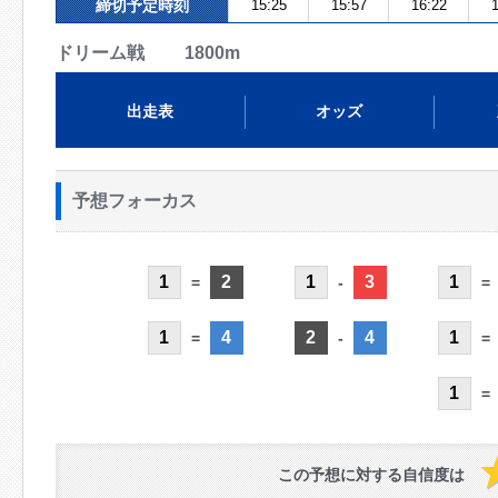
締切予定時刻
15:25
15:57
16:22
1
ドリーム戦 1800m
出走表
オッズ
予想フォーカス
1
2
1
3
1
=
-
=
1
4
2
4
1
=
-
=
1
=
この予想に対する自信度は