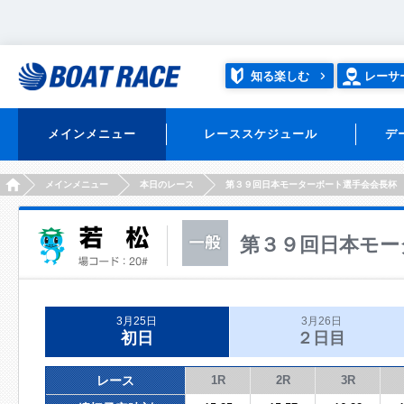
知る楽しむ
レーサ
メインメニュー
レーススケジュール
デ
HOME
メインメニュー
本日のレース
第３９回日本モーターボート選手会会長杯
第３９回日本モー
3月25日
3月26日
初日
２日目
レース
1R
2R
3R