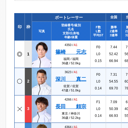
ボートレーサー
全国
登録番号/級別
印
枠
F数
勝率
氏名
写真
L数
2連率
2
支部/出身地
平均ST
3連率
3
年齢/体重
4350 /
A1
F0
7.44
7
篠崎 元志
1
L0
52.42
5
福岡 / 福岡
0.15
66.94
6
36歳 / 52.0kg
3623 /
A1
F0
7.31
7
深川 真二
2
L0
54.55
6
佐賀 / 佐賀
0.14
69.70
7
47歳 / 51.0kg
4266 /
A1
F1
7.09
6
長田 頼宗
3
L0
50.39
4
東京 / 神奈川
0.14
66.93
5
36歳 / 52.2kg
4364 /
A1