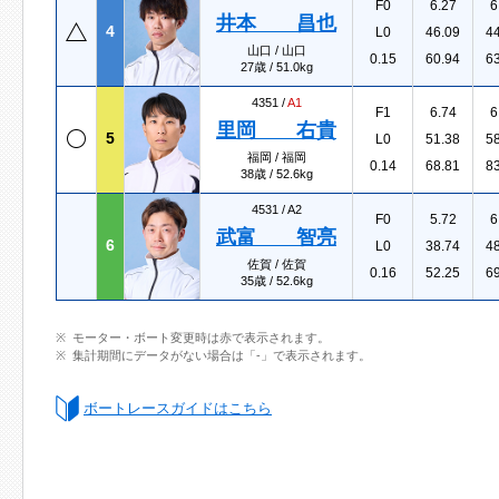
F0
6.27
6
井本 昌也
4
L0
46.09
4
山口 / 山口
0.15
60.94
6
27歳 / 51.0kg
4351 /
A1
F1
6.74
6
里岡 右貴
5
L0
51.38
5
福岡 / 福岡
0.14
68.81
8
38歳 / 52.6kg
4531 /
A2
F0
5.72
6
武富 智亮
6
L0
38.74
4
佐賀 / 佐賀
0.16
52.25
6
35歳 / 52.6kg
モーター・ボート変更時は赤で表示されます。
集計期間にデータがない場合は「-」で表示されます。
ボートレースガイドはこちら