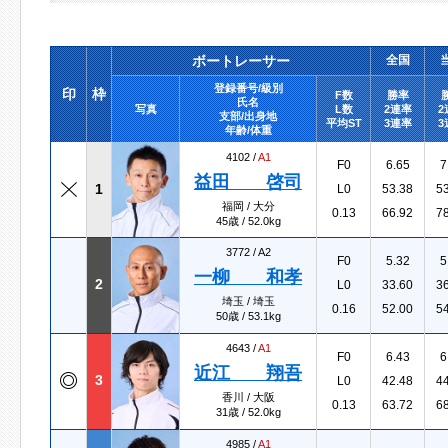
ボートレーサー
全国
登録番号/級別
印
枠
F数
勝率
氏名
写真
L数
2連率
2
支部/出身地
平均ST
3連率
3
年齢/体重
4102 /
A1
F0
6.65
7
益田 啓司
1
L0
53.38
5
福岡 / 大分
0.13
66.92
7
45歳 / 52.0kg
3772 /
A2
F0
5.32
5
一柳 和孝
2
L0
33.60
3
埼玉 / 埼玉
0.16
52.00
5
50歳 / 53.1kg
4643 /
A1
F0
6.43
6
近江 翔吾
3
L0
42.48
4
香川 / 大阪
0.13
63.72
6
31歳 / 52.0kg
4985 /
A1