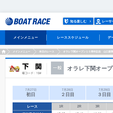
知る楽しむ
レーサ
メインメニュー
レーススケジュール
デ
HOME
メインメニュー
本日のレース
オラレ下関オープン１０周年記念 山口新
オラレ下関オープ
7月27日
7月28日
7月29日
初日
２日目
３日目
レース
1R
2R
3R