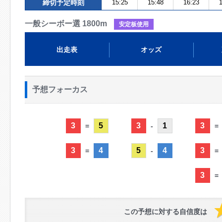
締切予定時刻
15:25
15:48
16:23
1
一般シーボー選 1800m
安定板使用
出走表
オッズ
予想フォーカス
3
5
3
1
3
=
-
=
3
4
5
4
3
=
-
=
3
=
この予想に対する自信度は