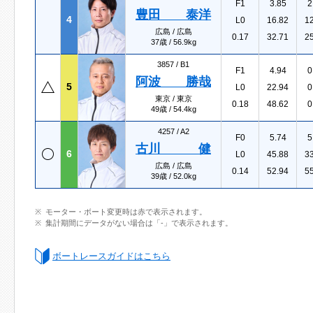
F1
3.85
2
豊田 泰洋
4
L0
16.82
1
広島 / 広島
0.17
32.71
2
37歳 / 56.9kg
3857 /
B1
F1
4.94
0
阿波 勝哉
5
L0
22.94
0
東京 / 東京
0.18
48.62
0
49歳 / 54.4kg
4257 /
A2
F0
5.74
5
古川 健
6
L0
45.88
3
広島 / 広島
0.14
52.94
5
39歳 / 52.0kg
モーター・ボート変更時は赤で表示されます。
集計期間にデータがない場合は「-」で表示されます。
ボートレースガイドはこちら