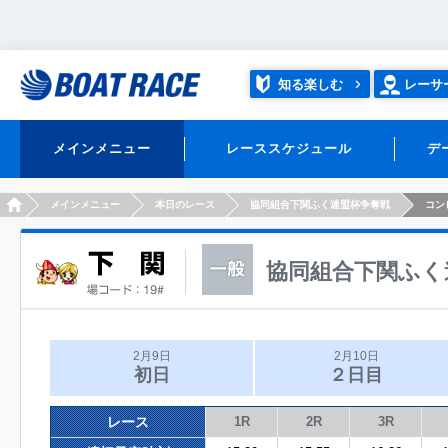
知る楽しむ
レーサ
メインメニュー
レーススケジュール
デ
HOME
メインメニュー
本日のレース
協同組合下関ふく連盟杯争奪戦
コン
協同組合下関ふく
2月9日
2月10日
初日
２日目
レース
1R
2R
3R