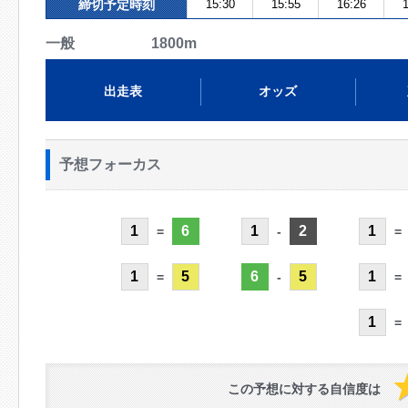
締切予定時刻
15:30
15:55
16:26
1
一般 1800m
出走表
オッズ
予想フォーカス
1
6
1
2
1
=
-
=
1
5
6
5
1
=
-
=
1
=
この予想に対する自信度は