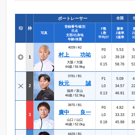
ボートレーサー
全国
登録番号/級別
印
枠
F数
勝率
氏名
写真
L数
2連率
2
支部/出身地
平均ST
3連率
3
年齢/体重
4039 /
A2
F0
5.53
5
村上 功祐
1
L0
39.18
3
大阪 / 大阪
0.15
58.76
5
44歳 / 56.9kg
3781 /
B1
F1
5.09
4
秋元 誠
2
L0
34.57
2
福井 / 富山
0.13
46.91
3
46歳 / 52.9kg
3875 /
B1
F0
4.82
4
廣中 良一
3
L0
33.33
2
山口 / 山口
0.18
45.98
3
46歳 / 52.0kg
4429 /
B1