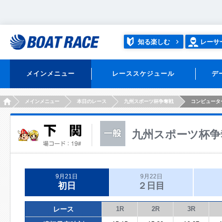
知る楽しむ
レーサ
メインメニュー
レーススケジュール
デ
HOME
メインメニュー
本日のレース
九州スポーツ杯争奪戦
コンピュータ
九州スポーツ杯争
9月21日
9月22日
初日
２日目
レース
1R
2R
3R