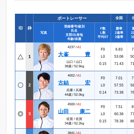
ボートレーサー
全国
登録番号/級別
印
枠
F数
勝率
氏名
写真
L数
2連率
2
支部/出身地
平均ST
3連率
3
年齢/体重
4237 /
A1
F0
6.83
7
大峯 豊
1
L0
53.06
5
山口 / 山口
0.15
71.43
7
38歳 / 52.6kg
4002 /
A1
F0
7.01
7
古結 宏
2
L0
57.55
5
兵庫 / 兵庫
0.14
73.38
7
44歳 / 52.0kg
4500 /
A1
F0
7.51
8
山田 康二
3
L0
60.36
7
佐賀 / 佐賀
0.15
78.38
8
34歳 / 52.2kg
3841 /
A1