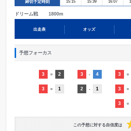
締切予定時刻
15:15
15:39
16:07
1
ドリーム戦 1800m
出走表
オッズ
予想フォーカス
3
2
3
4
3
=
-
=
3
1
2
1
3
=
-
=
3
=
この予想に対する自信度は