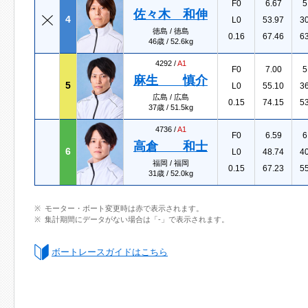
F0
6.67
5
佐々木 和伸
4
L0
53.97
3
徳島 / 徳島
0.16
67.46
6
46歳 / 52.6kg
4292 /
A1
F0
7.00
5
麻生 慎介
5
L0
55.10
3
広島 / 広島
0.15
74.15
5
37歳 / 51.5kg
4736 /
A1
F0
6.59
6
高倉 和士
6
L0
48.74
4
福岡 / 福岡
0.15
67.23
5
31歳 / 52.0kg
モーター・ボート変更時は赤で表示されます。
集計期間にデータがない場合は「-」で表示されます。
ボートレースガイドはこちら