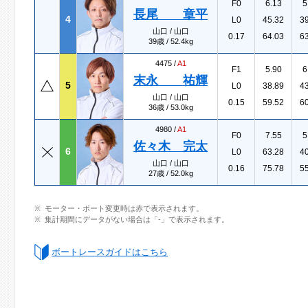
F0
6.13
5
長尾 章平
4
L0
45.32
3
山口 / 山口
0.17
64.03
6
39歳 / 52.4kg
4475 /
A1
F1
5.90
6
末永 祐輝
5
L0
38.89
4
山口 / 山口
0.15
59.52
6
36歳 / 53.0kg
4980 /
A1
F0
7.55
5
佐々木 完太
6
L0
63.28
4
山口 / 山口
0.16
75.78
5
27歳 / 52.0kg
モーター・ボート変更時は赤で表示されます。
集計期間にデータがない場合は「-」で表示されます。
ボートレースガイドはこちら