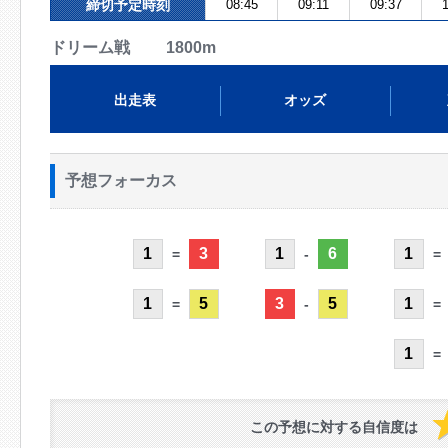
締切予定時刻
08:45
09:11
09:37
1
ドリーム戦 1800m
出走表
オッズ
予想フォーカス
1
3
1
6
1
=
-
=
1
5
3
5
1
=
-
=
1
=
この予想に対する自信度は