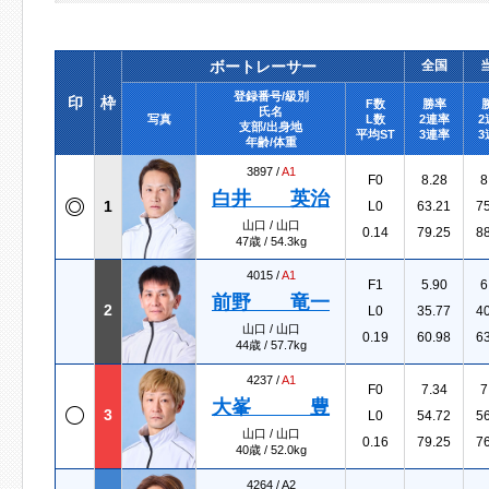
ボートレーサー
全国
登録番号/級別
印
枠
F数
勝率
氏名
写真
L数
2連率
2
支部/出身地
平均ST
3連率
3
年齢/体重
3897 /
A1
F0
8.28
8
白井 英治
1
L0
63.21
7
山口 / 山口
0.14
79.25
8
47歳 / 54.3kg
4015 /
A1
F1
5.90
6
前野 竜一
2
L0
35.77
4
山口 / 山口
0.19
60.98
6
44歳 / 57.7kg
4237 /
A1
F0
7.34
7
大峯 豊
3
L0
54.72
5
山口 / 山口
0.16
79.25
7
40歳 / 52.0kg
4264 /
A2