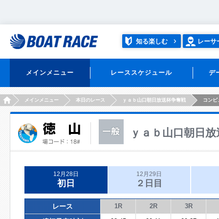
知る楽しむ
レーサ
メインメニュー
レーススケジュール
デ
HOME
メインメニュー
本日のレース
ｙａｂ山口朝日放送杯争奪戦
コンピ
ｙａｂ山口朝日放
12月28日
12月29日
初日
２日目
レース
1R
2R
3R