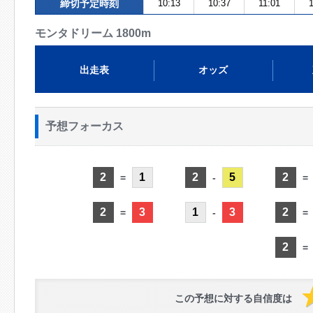
締切予定時刻
10:13
10:37
11:01
モンタドリーム 1800m
出走表
オッズ
予想フォーカス
2
1
2
5
2
=
-
=
2
3
1
3
2
=
-
=
2
=
この予想に対する自信度は