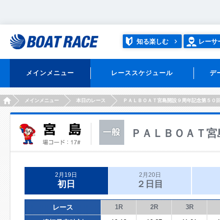
知る楽しむ
レーサ
メインメニュー
レーススケジュール
デ
HOME
メインメニュー
本日のレース
ＰＡＬＢＯＡＴ宮島開設９周年記念第５０
ＰＡＬＢＯＡＴ宮
2月19日
2月20日
初日
２日目
レース
1R
2R
3R