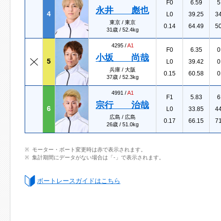
F0
6.59
5
永井 彪也
4
L0
39.25
3
東京 / 東京
0.14
64.49
5
31歳 / 52.4kg
4295 /
A1
F0
6.35
0
小坂 尚哉
5
L0
39.42
0
兵庫 / 大阪
0.15
60.58
0
37歳 / 52.3kg
4991 /
A1
F1
5.83
6
宗行 治哉
6
L0
33.85
4
広島 / 広島
0.17
66.15
7
26歳 / 51.0kg
モーター・ボート変更時は赤で表示されます。
集計期間にデータがない場合は「-」で表示されます。
ボートレースガイドはこちら