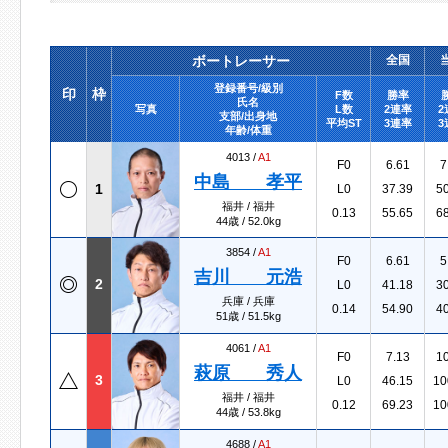
ボートレーサー
全国
登録番号/級別
印
枠
F数
勝率
氏名
写真
L数
2連率
2
支部/出身地
平均ST
3連率
3
年齢/体重
4013 /
A1
F0
6.61
7
中島 孝平
1
L0
37.39
5
福井 / 福井
0.13
55.65
6
44歳 / 52.0kg
3854 /
A1
F0
6.61
5
吉川 元浩
2
L0
41.18
3
兵庫 / 兵庫
0.14
54.90
4
51歳 / 51.5kg
4061 /
A1
F0
7.13
1
萩原 秀人
3
L0
46.15
10
福井 / 福井
0.12
69.23
10
44歳 / 53.8kg
4688 /
A1