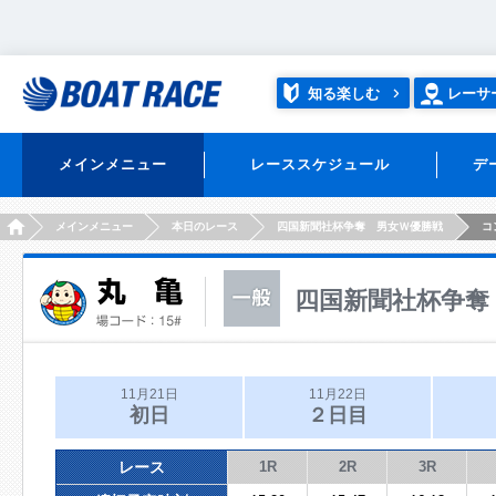
知る楽しむ
レーサ
メインメニュー
レーススケジュール
デ
HOME
メインメニュー
本日のレース
四国新聞社杯争奪 男女Ｗ優勝戦
コ
四国新聞社杯争奪
11月21日
11月22日
初日
２日目
レース
1R
2R
3R