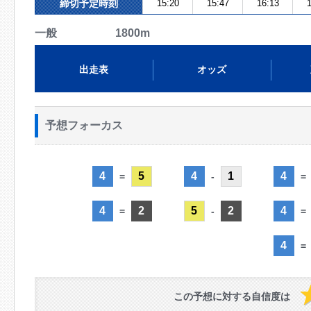
締切予定時刻
15:20
15:47
16:13
1
一般 1800m
出走表
オッズ
予想フォーカス
4
5
4
1
4
=
-
=
4
2
5
2
4
=
-
=
4
=
この予想に対する自信度は