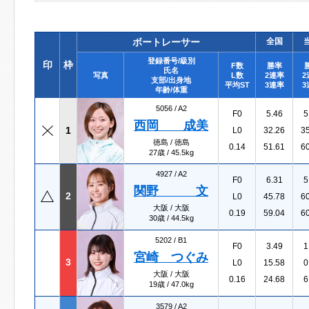
ボートレーサー
全国
登録番号/級別
印
枠
F数
勝率
氏名
写真
L数
2連率
2
支部/出身地
平均ST
3連率
3
年齢/体重
5056 /
A2
F0
5.46
5
西岡 成美
1
L0
32.26
3
徳島 / 徳島
0.14
51.61
6
27歳 / 45.5kg
4927 /
A2
F0
6.31
5
関野 文
2
L0
45.78
6
大阪 / 大阪
0.19
59.04
6
30歳 / 44.5kg
5202 /
B1
F0
3.49
1
宮崎 つぐみ
3
L0
15.58
0
大阪 / 大阪
0.16
24.68
6
19歳 / 47.0kg
3579 /
A2