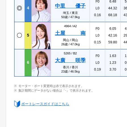
F0
6.48
5
中里 優子
4
L0
44.32
3
埼玉 / 東京
0.16
68.18
4
50歳 / 47.9kg
4964 /
A2
F0
6.05
4
土屋 南
5
L0
42.16
2
岡山 / 岡山
0.15
59.80
4
26歳 / 47.0kg
5265 /
B2
F0
1.63
1
大廣 咲季
6
L0
1.23
0
香川 / 香川
0.19
3.70
0
23歳 / 46.5kg
モーター・ボート変更時は赤で表示されます。
集計期間にデータがない場合は「-」で表示されます。
ボートレースガイドはこちら