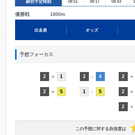
締切予定時刻
08:51
09:17
09:43
1
優勝戦 1800m
出走表
オッズ
予想フォーカス
2
1
2
4
2
=
-
=
2
5
1
5
2
=
-
=
2
=
この予想に対する自信度は