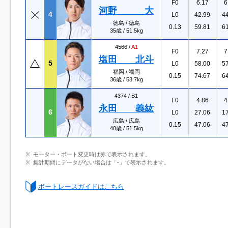
F0
6.17
6
河野 大
4
L0
42.99
4
徳島 / 徳島
0.13
59.81
6
35歳 / 51.5kg
4566 /
A1
F0
7.27
7
塩田 北斗
5
L0
58.00
5
福岡 / 福岡
0.15
74.67
6
36歳 / 53.7kg
4374 /
B1
F0
4.86
4
永田 義紘
6
L0
27.06
1
広島 / 広島
0.15
47.06
4
40歳 / 51.5kg
モーター・ボート変更時は赤で表示されます。
集計期間にデータがない場合は「-」で表示されます。
ボートレースガイドはこちら