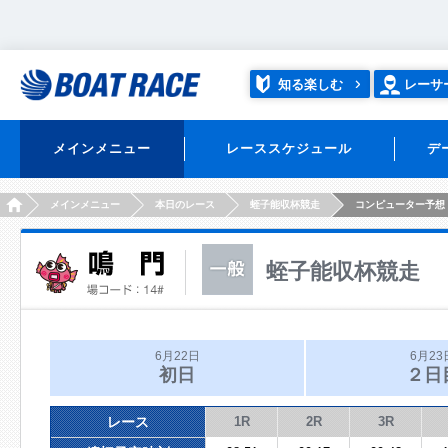
知る楽しむ
レーサ
メインメニュー
レーススケジュール
デ
HOME
メインメニュー
本日のレース
蛭子能収杯競走
コンピューター予想
蛭子能収杯競走
6月22日
6月23
初日
２日
レース
1R
2R
3R