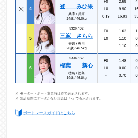
F0
2.69
4
登 みひ果
4
L0
9.90
1
兵庫 / 兵庫
0.19
16.83
3
24歳 / 46.0kg
5326 /
B2
F0
1.62
1
三嶌 さらら
5
L0
1.10
0
香川 / 香川
-
1.10
0
20歳 / 46.5kg
5334 /
B2
F0
1.48
0
樫葉 新心
6
L0
0.00
0
徳島 / 徳島
-
3.70
0
19歳 / 46.0kg
モーター・ボート変更時は赤で表示されます。
集計期間にデータがない場合は「-」で表示されます。
ボートレースガイドはこちら