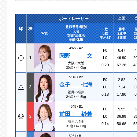
ボートレーサー
全国
登録番号/級別
印
枠
F数
勝率
氏名
写真
L数
2連率
2
支部/出身地
平均ST
3連率
3
年齢/体重
4927 /
A2
F0
6.47
4
関野 文
1
L0
46.90
2
大阪 / 大阪
0.20
67.26
4
30歳 / 44.0kg
5116 /
B2
F0
2.82
0
金子 七海
2
L0
7.14
0
福井 / 福井
0.18
17.86
0
24歳 / 44.5kg
4845 /
B1
F0
5.55
5
前田 紗希
3
L0
36.99
3
埼玉 / 埼玉
0.14
50.68
5
31歳 / 47.0kg
5264 /
B1