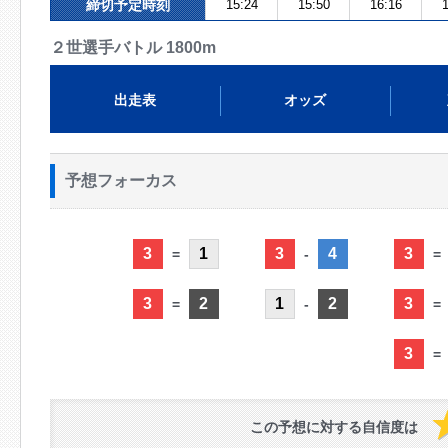
締切予定時刻
15:24
15:50
16:16
1
２世選手バトル 1800m
出走表
オッズ
予想フォーカス
3
1
3
4
3
=
-
=
3
2
1
2
3
=
-
=
3
=
この予想に対する自信度は